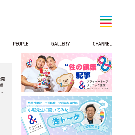
PEOPLE
GALLERY
CHANNEL
全開
達
リ