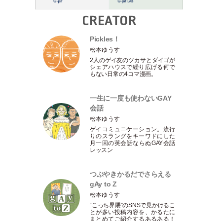
CREATOR
Pickles！
松本ゆうす
2人のゲイ友のツカサとダイゴが
シェアハウスで繰り広げる何で
もない日常の4コマ漫画。
一生に一度も使わないGAY
会話
松本ゆうす
ゲイコミュニケーション。流行
りのスラングをキーワドにした
月一回の英会話ならぬGAY会話
レッスン
つぶやきかるだでさらえる
gAy to Z
松本ゆうす
“こっち界隈”のSNSで見かけるこ
とが多い投稿内容を、かるたに
まとめてご紹介するあるある！