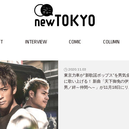
NT
INTERVIEW
COMIC
COLUMN
2020.11.03
東京力車が“新歌謡ポップス”を男気
に歌い上げる！ 新曲「天下御免の伊
男／絆～仲間へ～」が11月18日にリ
ース！