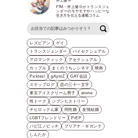
井上健斗
FTM
・
井上健斗がトランスジェ
ンダーのモヤモヤやハッピーな
生き方を伝える連載コラム
検索
レズビアン
ゲイ
トランスジェンダー
バイセクシュアル
アロマンティック
アセクシュアル
カップル
まくのうちぃシネマ
映画
Pickles!
gAytoZ
GAY会話
スナップログ
恋の三十一文字
東京アイスクリーム男子
anone.
性トーク
ジブンヒストリー
チヒロックん家
同性婚
友情結婚
LGBTフレンドリー
PrEP
バビ江ノビッチ
ブリアナ・ギガンテ
しんたか