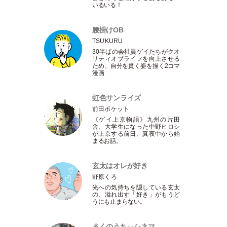
いるいる！
腰掛けOB
TSUKURU
30半ばの会社員ゲイたちがクオ
リティオブライフを向上させる
ため、自分を貫く姿を描く2コマ
漫画
虹色サンライズ
前田ポケット
《ゲイ上京物語》九州の片田
舎、大学生になった中野ヒロシ
が上京する前日、真夜中から始
まるお話。
玄太はオレが好き
野原くろ
光への気持ちを隠している玄太
の、溢れ出す
「
好き
」
がもうど
うにも止まらない。
まくのうちぃシネマ