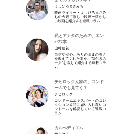
よしひろまさみち
映画ライター
・
よしひろまさみ
ちの今観て欲しい映画〜懐かし
い映画を紹介する連載コラム
私とアナタのための、エン
パワ本
山﨑穂花
自信や安心、ありのままの尊さ
を教えてくれた本を、“気付きの
一文”を添えて紹介する連載コラ
ム
チヒロックん家の、コンド
ームでも見てく？
チヒロック
コンドームエキスパートのコレ
クション＆特に思い入れ深いコ
ンドームを解説していく連載コ
ラム
カルぺディエム