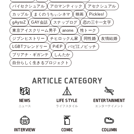
バイセクシュアル
アロマンティック
アセクシュアル
カップル
まくのうちぃシネマ
映画
Pickles!
gAytoZ
GAY会話
スナップログ
恋の三十一文字
東京アイスクリーム男子
anone.
性トーク
ジブンヒストリー
チヒロックん家
同性婚
友情結婚
LGBTフレンドリー
PrEP
バビ江ノビッチ
ブリアナ・ギガンテ
しんたか
自分らしく生きるプロジェクト
ARTICLE CATEGORY
NEWS
LIFE STYLE
ENTERTAINMENT
ニュース
ライフスタイル
エンターテイメント
INTERVIEW
COMIC
COLUMN