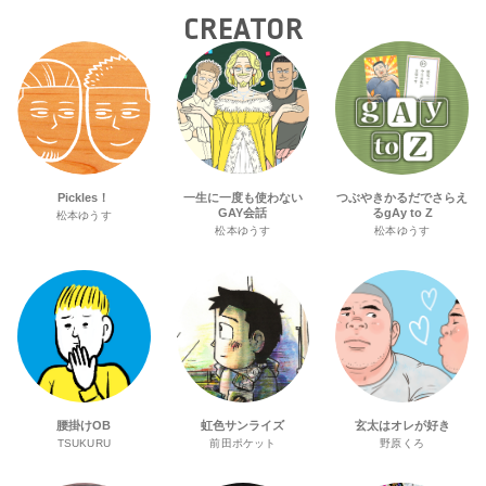
CREATOR
Pickles！
一生に一度も使わない
つぶやきかるだでさらえ
GAY会話
るgAy to Z
松本ゆうす
松本ゆうす
松本ゆうす
腰掛けOB
虹色サンライズ
玄太はオレが好き
TSUKURU
前田ポケット
野原くろ