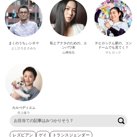
まくのうちぃシネマ
私とアナタのための、エ
チヒロックん家の、コン
ンパワ本
ドームでも見てく？
よしひろまさみち
山﨑穂花
チヒロック
カルぺディエム
井上健斗
検索
レズビアン
ゲイ
トランスジェンダー