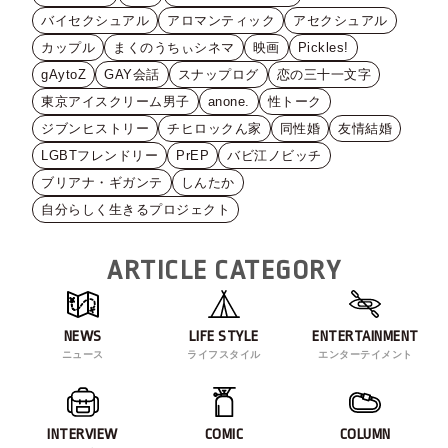
バイセクシュアル
アロマンティック
アセクシュアル
カップル
まくのうちぃシネマ
映画
Pickles!
gAytoZ
GAY会話
スナップログ
恋の三十一文字
東京アイスクリーム男子
anone.
性トーク
ジブンヒストリー
チヒロックん家
同性婚
友情結婚
LGBTフレンドリー
PrEP
バビ江ノビッチ
ブリアナ・ギガンテ
しんたか
自分らしく生きるプロジェクト
ARTICLE CATEGORY
NEWS
LIFE STYLE
ENTERTAINMENT
ニュース
ライフスタイル
エンターテイメント
INTERVIEW
COMIC
COLUMN