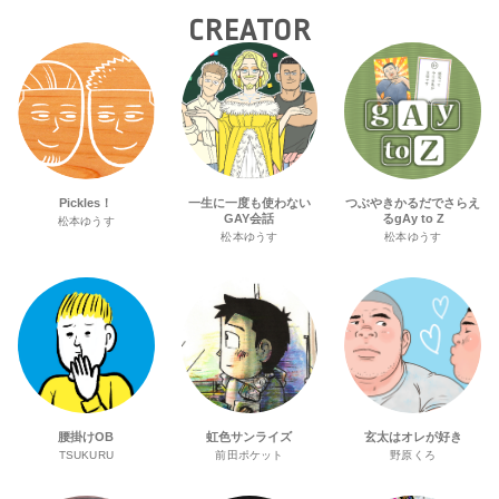
CREATOR
Pickles！
一生に一度も使わない
つぶやきかるだでさらえ
GAY会話
るgAy to Z
松本ゆうす
松本ゆうす
松本ゆうす
腰掛けOB
虹色サンライズ
玄太はオレが好き
TSUKURU
前田ポケット
野原くろ