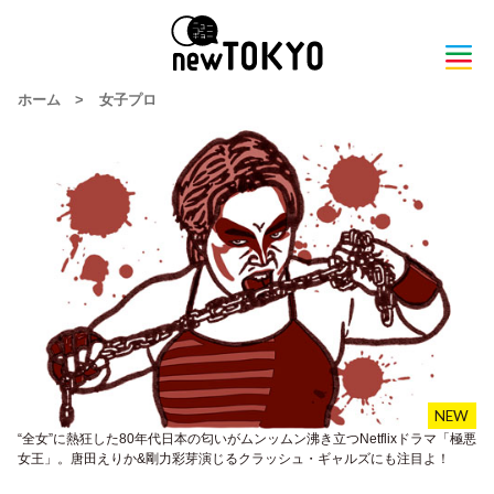
ホーム
>
女子プロ
“全女”に熱狂した80年代日本の匂いがムンッムン沸き立つNetflixドラマ「極悪
女王」。唐田えりか&剛力彩芽演じるクラッシュ・ギャルズにも注目よ！