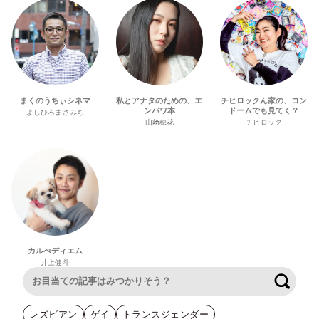
まくのうちぃシネマ
私とアナタのための、エ
チヒロックん家の、コン
ンパワ本
ドームでも見てく？
よしひろまさみち
山﨑穂花
チヒロック
カルぺディエム
井上健斗
検索
レズビアン
ゲイ
トランスジェンダー