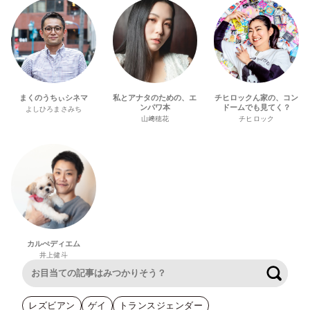
まくのうちぃシネマ
私とアナタのための、エ
チヒロックん家の、コン
ンパワ本
ドームでも見てく？
よしひろまさみち
山﨑穂花
チヒロック
カルぺディエム
井上健斗
検索
レズビアン
ゲイ
トランスジェンダー