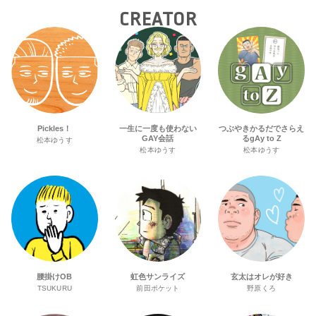
CREATOR
Pickles！
一生に一度も使わない
つぶやきかるだでさらえ
GAY会話
るgAy to Z
松本ゆうす
松本ゆうす
松本ゆうす
腰掛けOB
虹色サンライズ
玄太はオレが好き
TSUKURU
前田ポケット
野原くろ