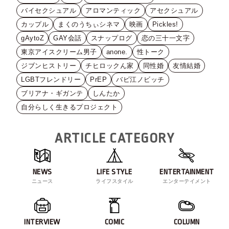
バイセクシュアル
アロマンティック
アセクシュアル
カップル
まくのうちぃシネマ
映画
Pickles!
gAytoZ
GAY会話
スナップログ
恋の三十一文字
東京アイスクリーム男子
anone.
性トーク
ジブンヒストリー
チヒロックん家
同性婚
友情結婚
LGBTフレンドリー
PrEP
バビ江ノビッチ
ブリアナ・ギガンテ
しんたか
自分らしく生きるプロジェクト
ARTICLE CATEGORY
NEWS
LIFE STYLE
ENTERTAINMENT
ニュース
ライフスタイル
エンターテイメント
INTERVIEW
COMIC
COLUMN