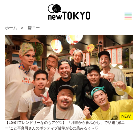
ホーム
>
嫁ニー
【LGBTフレンドリーなのもアゲ♡】 「月曜から夜ふかし」で話題 “嫁ニ
ー”こと平良司さんのポジティブ哲学が心に染みるぅ～♡