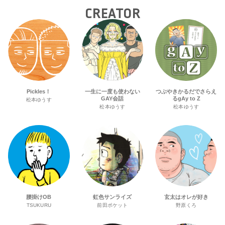
CREATOR
Pickles！
一生に一度も使わない
つぶやきかるだでさらえ
GAY会話
るgAy to Z
松本ゆうす
松本ゆうす
松本ゆうす
腰掛けOB
虹色サンライズ
玄太はオレが好き
TSUKURU
前田ポケット
野原くろ