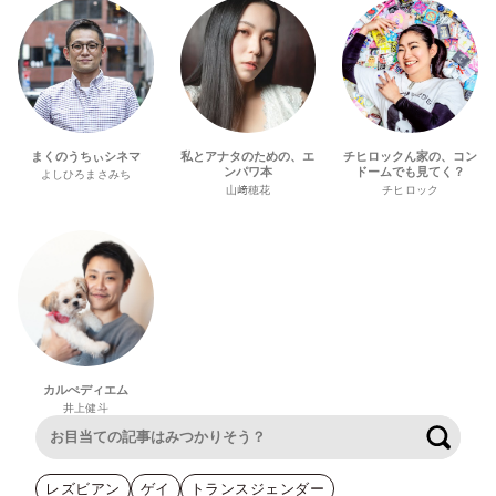
まくのうちぃシネマ
私とアナタのための、エ
チヒロックん家の、コン
ンパワ本
ドームでも見てく？
よしひろまさみち
山﨑穂花
チヒロック
カルぺディエム
井上健斗
検索
レズビアン
ゲイ
トランスジェンダー