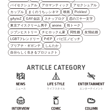
バイセクシュアル
アロマンティック
アセクシュアル
カップル
まくのうちぃシネマ
映画
Pickles!
gAytoZ
GAY会話
スナップログ
恋の三十一文字
東京アイスクリーム男子
anone.
性トーク
ジブンヒストリー
チヒロックん家
同性婚
友情結婚
LGBTフレンドリー
PrEP
バビ江ノビッチ
ブリアナ・ギガンテ
しんたか
自分らしく生きるプロジェクト
ARTICLE CATEGORY
NEWS
LIFE STYLE
ENTERTAINMENT
ニュース
ライフスタイル
エンターテイメント
INTERVIEW
COMIC
COLUMN