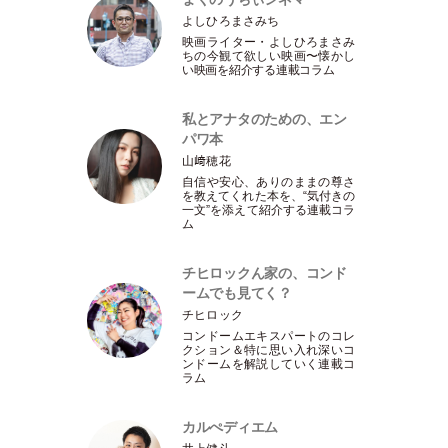
よしひろまさみち
映画ライター
・
よしひろまさみ
ちの今観て欲しい映画〜懐かし
い映画を紹介する連載コラム
私とアナタのための、エン
パワ本
山﨑穂花
自信や安心、ありのままの尊さ
を教えてくれた本を、“気付きの
一文”を添えて紹介する連載コラ
ム
チヒロックん家の、コンド
ームでも見てく？
チヒロック
コンドームエキスパートのコレ
クション＆特に思い入れ深いコ
ンドームを解説していく連載コ
ラム
カルぺディエム