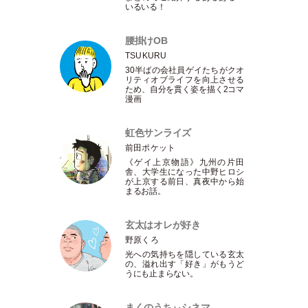
いるいる！
腰掛けOB
TSUKURU
30半ばの会社員ゲイたちがクオ
リティオブライフを向上させる
ため、自分を貫く姿を描く2コマ
漫画
虹色サンライズ
前田ポケット
《ゲイ上京物語》九州の片田
舎、大学生になった中野ヒロシ
が上京する前日、真夜中から始
まるお話。
玄太はオレが好き
野原くろ
光への気持ちを隠している玄太
の、溢れ出す
「
好き
」
がもうど
うにも止まらない。
まくのうちぃシネマ