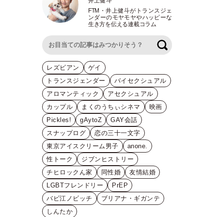
井上健斗
FTM
・
井上健斗がトランスジェ
ンダーのモヤモヤやハッピーな
生き方を伝える連載コラム
検索
レズビアン
ゲイ
トランスジェンダー
バイセクシュアル
アロマンティック
アセクシュアル
カップル
まくのうちぃシネマ
映画
Pickles!
gAytoZ
GAY会話
スナップログ
恋の三十一文字
東京アイスクリーム男子
anone.
性トーク
ジブンヒストリー
チヒロックん家
同性婚
友情結婚
LGBTフレンドリー
PrEP
バビ江ノビッチ
ブリアナ・ギガンテ
しんたか