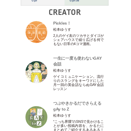
CREATOR
Pickles！
松本ゆうす
2人のゲイ友のツカサとダイゴが
シェアハウスで繰り広げる何で
もない日常の4コマ漫画。
一生に一度も使わないGAY
会話
松本ゆうす
ゲイコミュニケーション。流行
りのスラングをキーワドにした
月一回の英会話ならぬGAY会話
レッスン
つぶやきかるだでさらえる
gAy to Z
松本ゆうす
“こっち界隈”のSNSで見かけるこ
とが多い投稿内容を、かるたに
まとめてご紹介するあるある！