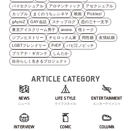
バイセクシュアル
アロマンティック
アセクシュアル
カップル
まくのうちぃシネマ
映画
Pickles!
gAytoZ
GAY会話
スナップログ
恋の三十一文字
東京アイスクリーム男子
anone.
性トーク
ジブンヒストリー
チヒロックん家
同性婚
友情結婚
LGBTフレンドリー
PrEP
バビ江ノビッチ
ブリアナ・ギガンテ
しんたか
自分らしく生きるプロジェクト
ARTICLE CATEGORY
NEWS
LIFE STYLE
ENTERTAINMENT
ニュース
ライフスタイル
エンターテイメント
INTERVIEW
COMIC
COLUMN