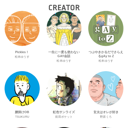
CREATOR
Pickles！
一生に一度も使わない
つぶやきかるだでさらえ
GAY会話
るgAy to Z
松本ゆうす
松本ゆうす
松本ゆうす
腰掛けOB
虹色サンライズ
玄太はオレが好き
TSUKURU
前田ポケット
野原くろ