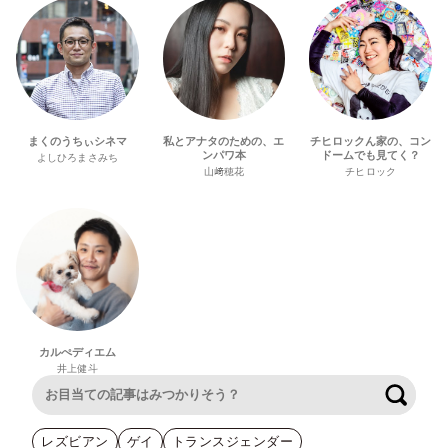
まくのうちぃシネマ
私とアナタのための、エ
チヒロックん家の、コン
ンパワ本
ドームでも見てく？
よしひろまさみち
山﨑穂花
チヒロック
カルぺディエム
井上健斗
検索
レズビアン
ゲイ
トランスジェンダー