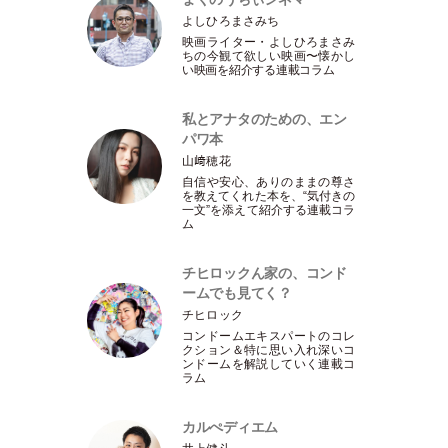
よしひろまさみち
映画ライター
・
よしひろまさみ
ちの今観て欲しい映画〜懐かし
い映画を紹介する連載コラム
私とアナタのための、エン
パワ本
山﨑穂花
自信や安心、ありのままの尊さ
を教えてくれた本を、“気付きの
一文”を添えて紹介する連載コラ
ム
チヒロックん家の、コンド
ームでも見てく？
チヒロック
コンドームエキスパートのコレ
クション＆特に思い入れ深いコ
ンドームを解説していく連載コ
ラム
カルぺディエム