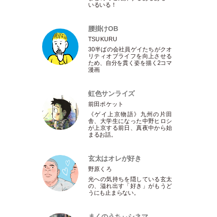
いるいる！
腰掛けOB
TSUKURU
30半ばの会社員ゲイたちがクオ
リティオブライフを向上させる
ため、自分を貫く姿を描く2コマ
漫画
虹色サンライズ
前田ポケット
《ゲイ上京物語》九州の片田
舎、大学生になった中野ヒロシ
が上京する前日、真夜中から始
まるお話。
玄太はオレが好き
野原くろ
光への気持ちを隠している玄太
の、溢れ出す
「
好き
」
がもうど
うにも止まらない。
まくのうちぃシネマ