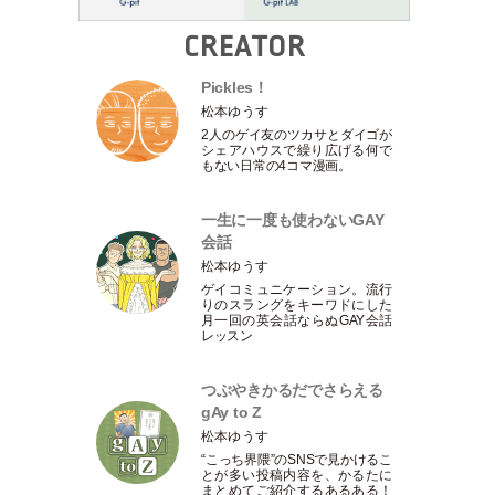
CREATOR
Pickles！
松本ゆうす
2人のゲイ友のツカサとダイゴが
シェアハウスで繰り広げる何で
もない日常の4コマ漫画。
一生に一度も使わないGAY
会話
松本ゆうす
ゲイコミュニケーション。流行
りのスラングをキーワドにした
月一回の英会話ならぬGAY会話
レッスン
つぶやきかるだでさらえる
gAy to Z
松本ゆうす
“こっち界隈”のSNSで見かけるこ
とが多い投稿内容を、かるたに
まとめてご紹介するあるある！