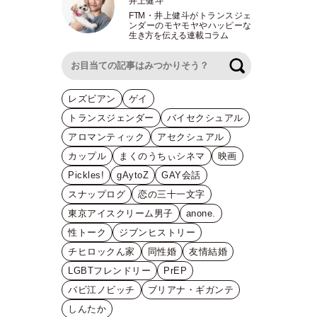
井上健斗
FTM
・
井上健斗がトランスジェ
ンダーのモヤモヤやハッピーな
生き方を伝える連載コラム
検索
レズビアン
ゲイ
トランスジェンダー
バイセクシュアル
アロマンティック
アセクシュアル
カップル
まくのうちぃシネマ
映画
Pickles!
gAytoZ
GAY会話
スナップログ
恋の三十一文字
東京アイスクリーム男子
anone.
性トーク
ジブンヒストリー
チヒロックん家
同性婚
友情結婚
LGBTフレンドリー
PrEP
バビ江ノビッチ
ブリアナ・ギガンテ
しんたか