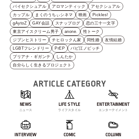
バイセクシュアル
アロマンティック
アセクシュアル
カップル
まくのうちぃシネマ
映画
Pickles!
gAytoZ
GAY会話
スナップログ
恋の三十一文字
東京アイスクリーム男子
anone.
性トーク
ジブンヒストリー
チヒロックん家
同性婚
友情結婚
LGBTフレンドリー
PrEP
バビ江ノビッチ
ブリアナ・ギガンテ
しんたか
自分らしく生きるプロジェクト
ARTICLE CATEGORY
NEWS
LIFE STYLE
ENTERTAINMENT
ニュース
ライフスタイル
エンターテイメント
INTERVIEW
COMIC
COLUMN