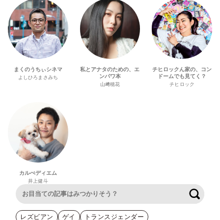
まくのうちぃシネマ
私とアナタのための、エ
チヒロックん家の、コン
ンパワ本
ドームでも見てく？
よしひろまさみち
山﨑穂花
チヒロック
カルぺディエム
井上健斗
検索
レズビアン
ゲイ
トランスジェンダー