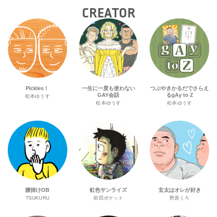
CREATOR
Pickles！
一生に一度も使わない
つぶやきかるだでさらえ
GAY会話
るgAy to Z
松本ゆうす
松本ゆうす
松本ゆうす
腰掛けOB
虹色サンライズ
玄太はオレが好き
TSUKURU
前田ポケット
野原くろ