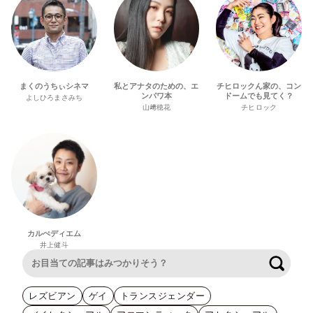
まくのうちぃシネマ
私とアナタのための、エ
チヒロックん家の、コン
ンパワ本
ドームでも見てく？
よしひろまさみち
山﨑穂花
チヒロック
カルぺディエム
井上健斗
検索
レズビアン
ゲイ
トランスジェンダー