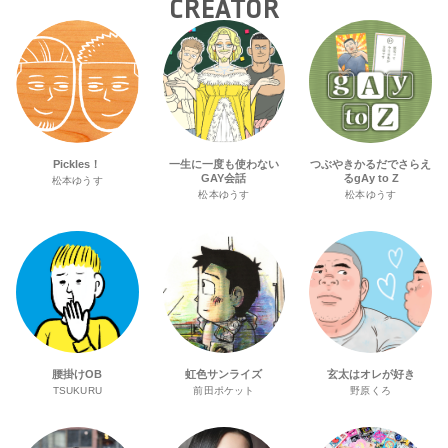
CREATOR
Pickles！
一生に一度も使わない
つぶやきかるだでさらえ
GAY会話
るgAy to Z
松本ゆうす
松本ゆうす
松本ゆうす
腰掛けOB
虹色サンライズ
玄太はオレが好き
TSUKURU
前田ポケット
野原くろ