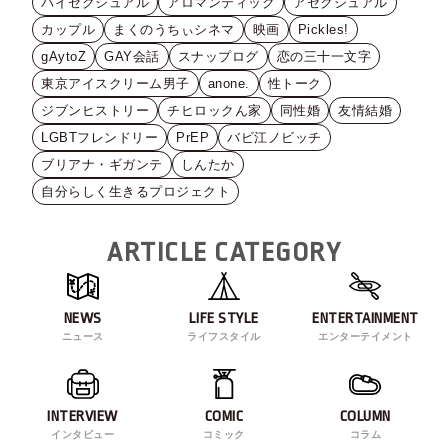
バイセクシュアル
アロマンティック
アセクシュアル
カップル
まくのうちぃシネマ
映画
Pickles!
gAytoZ
GAY会話
スナップログ
恋の三十一文字
東京アイスクリーム男子
anone.
性トーク
ジブンヒストリー
チヒロックん家
同性婚
友情結婚
LGBTフレンドリー
PrEP
バビ江ノビッチ
ブリアナ・ギガンテ
しんたか
自分らしく生きるプロジェクト
ARTICLE CATEGORY
NEWS
LIFE STYLE
ENTERTAINMENT
ニュース
ライフスタイル
エンターテイメント
INTERVIEW
COMIC
COLUMN
インタビュー
コミック
コラム