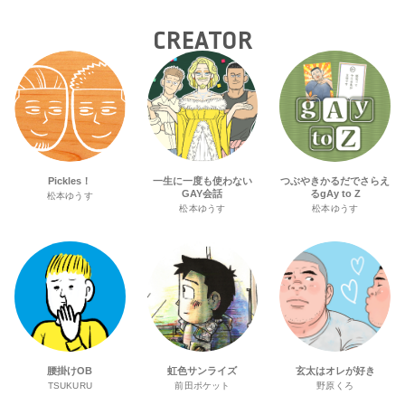
CREATOR
Pickles！
一生に一度も使わない
つぶやきかるだでさらえ
GAY会話
るgAy to Z
松本ゆうす
松本ゆうす
松本ゆうす
腰掛けOB
虹色サンライズ
玄太はオレが好き
TSUKURU
前田ポケット
野原くろ