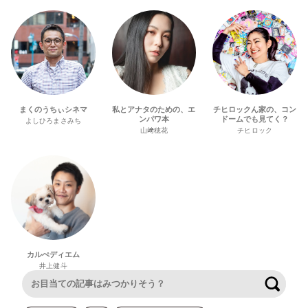
まくのうちぃシネマ
私とアナタのための、エ
チヒロックん家の、コン
ンパワ本
ドームでも見てく？
よしひろまさみち
山﨑穂花
チヒロック
カルぺディエム
井上健斗
検索