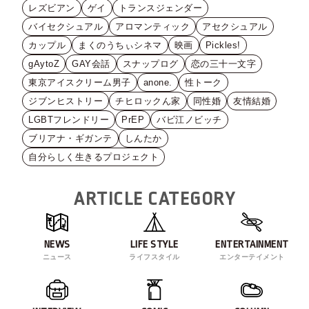
レズビアン
ゲイ
トランスジェンダー
バイセクシュアル
アロマンティック
アセクシュアル
カップル
まくのうちぃシネマ
映画
Pickles!
gAytoZ
GAY会話
スナップログ
恋の三十一文字
東京アイスクリーム男子
anone.
性トーク
ジブンヒストリー
チヒロックん家
同性婚
友情結婚
LGBTフレンドリー
PrEP
バビ江ノビッチ
ブリアナ・ギガンテ
しんたか
自分らしく生きるプロジェクト
ARTICLE CATEGORY
NEWS
LIFE STYLE
ENTERTAINMENT
ニュース
ライフスタイル
エンターテイメント