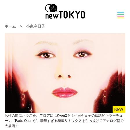
ホーム
>
小泉今日子
お茶の間にハウスを、フロアにはKyon2を！小泉今日子の伝説的キラーチュ
ーン『Fade Out』が、豪華すぎる秘蔵リミックスを引っ提げてアナログ盤で
大復活！