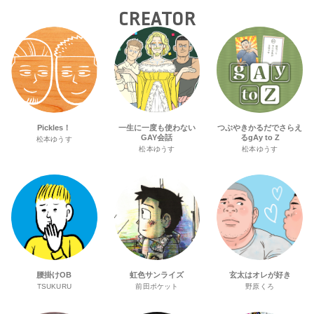
CREATOR
Pickles！
一生に一度も使わない
つぶやきかるだでさらえ
GAY会話
るgAy to Z
松本ゆうす
松本ゆうす
松本ゆうす
腰掛けOB
虹色サンライズ
玄太はオレが好き
TSUKURU
前田ポケット
野原くろ