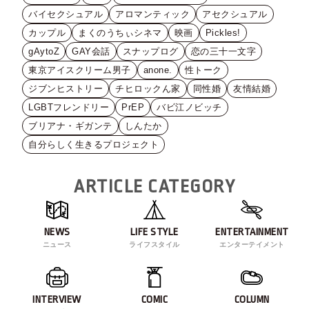
バイセクシュアル
アロマンティック
アセクシュアル
カップル
まくのうちぃシネマ
映画
Pickles!
gAytoZ
GAY会話
スナップログ
恋の三十一文字
東京アイスクリーム男子
anone.
性トーク
ジブンヒストリー
チヒロックん家
同性婚
友情結婚
LGBTフレンドリー
PrEP
バビ江ノビッチ
ブリアナ・ギガンテ
しんたか
自分らしく生きるプロジェクト
ARTICLE CATEGORY
NEWS
LIFE STYLE
ENTERTAINMENT
ニュース
ライフスタイル
エンターテイメント
INTERVIEW
COMIC
COLUMN