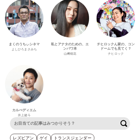
まくのうちぃシネマ
私とアナタのための、エ
チヒロックん家の、コン
ンパワ本
ドームでも見てく？
よしひろまさみち
山﨑穂花
チヒロック
カルぺディエム
井上健斗
検索
レズビアン
ゲイ
トランスジェンダー