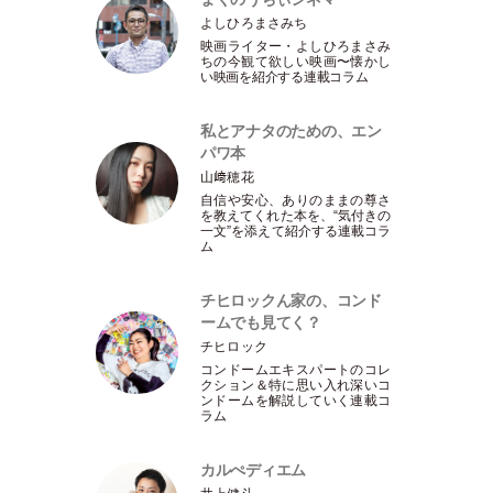
よしひろまさみち
映画ライター
・
よしひろまさみ
ちの今観て欲しい映画〜懐かし
い映画を紹介する連載コラム
私とアナタのための、エン
パワ本
山﨑穂花
自信や安心、ありのままの尊さ
を教えてくれた本を、“気付きの
一文”を添えて紹介する連載コラ
ム
チヒロックん家の、コンド
ームでも見てく？
チヒロック
コンドームエキスパートのコレ
クション＆特に思い入れ深いコ
ンドームを解説していく連載コ
ラム
カルぺディエム