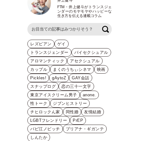
井上健斗
FTM
・
井上健斗がトランスジェ
ンダーのモヤモヤやハッピーな
生き方を伝える連載コラム
検索
レズビアン
ゲイ
トランスジェンダー
バイセクシュアル
アロマンティック
アセクシュアル
カップル
まくのうちぃシネマ
映画
Pickles!
gAytoZ
GAY会話
スナップログ
恋の三十一文字
東京アイスクリーム男子
anone.
性トーク
ジブンヒストリー
チヒロックん家
同性婚
友情結婚
LGBTフレンドリー
PrEP
バビ江ノビッチ
ブリアナ・ギガンテ
しんたか