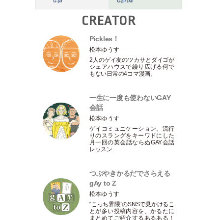
CREATOR
Pickles！
松本ゆうす
2人のゲイ友のツカサとダイゴが
シェアハウスで繰り広げる何で
もない日常の4コマ漫画。
一生に一度も使わないGAY
会話
松本ゆうす
ゲイコミュニケーション。流行
りのスラングをキーワドにした
月一回の英会話ならぬGAY会話
レッスン
つぶやきかるだでさらえる
gAy to Z
松本ゆうす
“こっち界隈”のSNSで見かけるこ
とが多い投稿内容を、かるたに
まとめてご紹介するあるある！