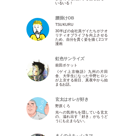
いるいる！
腰掛けOB
TSUKURU
30半ばの会社員ゲイたちがクオ
リティオブライフを向上させる
ため、自分を貫く姿を描く2コマ
漫画
虹色サンライズ
前田ポケット
《ゲイ上京物語》九州の片田
舎、大学生になった中野ヒロシ
が上京する前日、真夜中から始
まるお話。
玄太はオレが好き
野原くろ
光への気持ちを隠している玄太
の、溢れ出す
「
好き
」
がもうど
うにも止まらない。
まくのうちぃシネマ