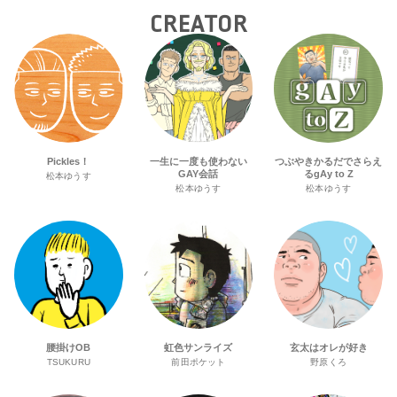
CREATOR
Pickles！
一生に一度も使わない
つぶやきかるだでさらえ
GAY会話
るgAy to Z
松本ゆうす
松本ゆうす
松本ゆうす
腰掛けOB
虹色サンライズ
玄太はオレが好き
TSUKURU
前田ポケット
野原くろ