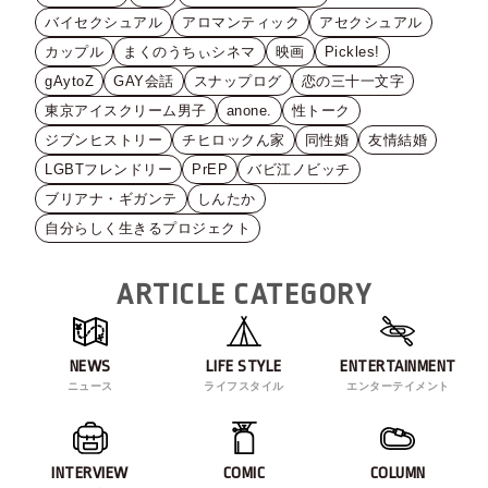
バイセクシュアル
アロマンティック
アセクシュアル
カップル
まくのうちぃシネマ
映画
Pickles!
gAytoZ
GAY会話
スナップログ
恋の三十一文字
東京アイスクリーム男子
anone.
性トーク
ジブンヒストリー
チヒロックん家
同性婚
友情結婚
LGBTフレンドリー
PrEP
バビ江ノビッチ
ブリアナ・ギガンテ
しんたか
自分らしく生きるプロジェクト
ARTICLE CATEGORY
NEWS
LIFE STYLE
ENTERTAINMENT
ニュース
ライフスタイル
エンターテイメント
INTERVIEW
COMIC
COLUMN