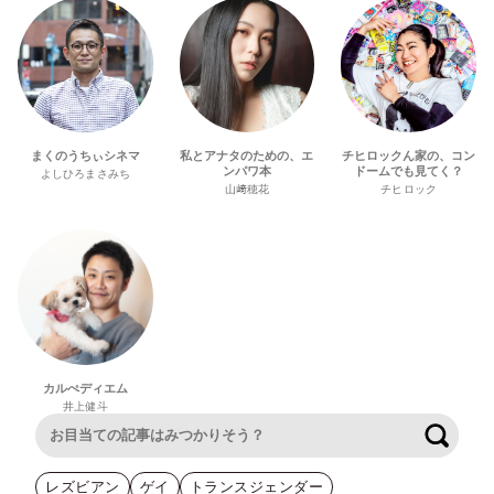
まくのうちぃシネマ
私とアナタのための、エ
チヒロックん家の、コン
ンパワ本
ドームでも見てく？
よしひろまさみち
山﨑穂花
チヒロック
カルぺディエム
井上健斗
検索
レズビアン
ゲイ
トランスジェンダー