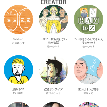
CREATOR
Pickles！
一生に一度も使わない
つぶやきかるだでさらえ
GAY会話
るgAy to Z
松本ゆうす
松本ゆうす
松本ゆうす
腰掛けOB
虹色サンライズ
玄太はオレが好き
TSUKURU
前田ポケット
野原くろ