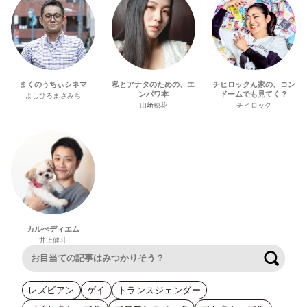
まくのうちぃシネマ
私とアナタのための、エ
チヒロックん家の、コン
ンパワ本
ドームでも見てく？
よしひろまさみち
山﨑穂花
チヒロック
カルぺディエム
井上健斗
検索
レズビアン
ゲイ
トランスジェンダー