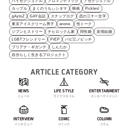
バイセクシュアル
アロマンティック
アセクシュアル
カップル
まくのうちぃシネマ
映画
Pickles!
gAytoZ
GAY会話
スナップログ
恋の三十一文字
東京アイスクリーム男子
anone.
性トーク
ジブンヒストリー
チヒロックん家
同性婚
友情結婚
LGBTフレンドリー
PrEP
バビ江ノビッチ
ブリアナ・ギガンテ
しんたか
自分らしく生きるプロジェクト
ARTICLE CATEGORY
NEWS
LIFE STYLE
ENTERTAINMENT
ニュース
ライフスタイル
エンターテイメント
INTERVIEW
COMIC
COLUMN
インタビュー
コミック
コラム