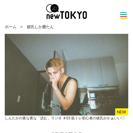
ホーム
>
彼氏しか勝たん
しんたかの夜な夜な「読む」ラジオ ＃03 筋トレ初心者の彼氏がかぁいい♡