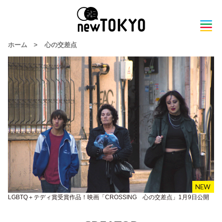
ホーム
>
心の交差点
LGBTQ＋テディ賞受賞作品！映画「CROSSING 心の交差点」1月9日公開