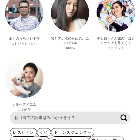
まくのうちぃシネマ
私とアナタのための、エ
チヒロックん家の、コン
ンパワ本
ドームでも見てく？
よしひろまさみち
山﨑穂花
チヒロック
カルぺディエム
井上健斗
検索
レズビアン
ゲイ
トランスジェンダー