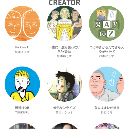
CREATOR
Pickles！
一生に一度も使わない
つぶやきかるだでさらえ
GAY会話
るgAy to Z
松本ゆうす
松本ゆうす
松本ゆうす
腰掛けOB
虹色サンライズ
玄太はオレが好き
TSUKURU
前田ポケット
野原くろ