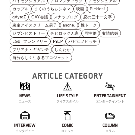
バイセクシュアル
アロマンティック
アセクシュアル
カップル
まくのうちぃシネマ
映画
Pickles!
gAytoZ
GAY会話
スナップログ
恋の三十一文字
東京アイスクリーム男子
anone.
性トーク
ジブンヒストリー
チヒロックん家
同性婚
友情結婚
LGBTフレンドリー
PrEP
バビ江ノビッチ
ブリアナ・ギガンテ
しんたか
自分らしく生きるプロジェクト
ARTICLE CATEGORY
NEWS
LIFE STYLE
ENTERTAINMENT
ニュース
ライフスタイル
エンターテイメント
INTERVIEW
COMIC
COLUMN
インタビュー
コミック
コラム