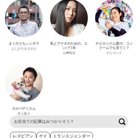
まくのうちぃシネマ
私とアナタのための、エ
チヒロックん家の、コン
ンパワ本
ドームでも見てく？
よしひろまさみち
山﨑穂花
チヒロック
カルぺディエム
井上健斗
検索
レズビアン
ゲイ
トランスジェンダー