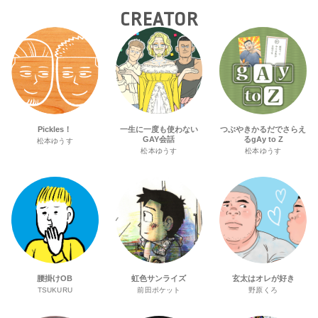
CREATOR
Pickles！
一生に一度も使わない
つぶやきかるだでさらえ
GAY会話
るgAy to Z
松本ゆうす
松本ゆうす
松本ゆうす
腰掛けOB
虹色サンライズ
玄太はオレが好き
TSUKURU
前田ポケット
野原くろ