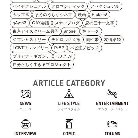
バイセクシュアル
アロマンティック
アセクシュアル
カップル
まくのうちぃシネマ
映画
Pickles!
gAytoZ
GAY会話
スナップログ
恋の三十一文字
東京アイスクリーム男子
anone.
性トーク
ジブンヒストリー
チヒロックん家
同性婚
友情結婚
LGBTフレンドリー
PrEP
バビ江ノビッチ
ブリアナ・ギガンテ
しんたか
自分らしく生きるプロジェクト
ARTICLE CATEGORY
NEWS
LIFE STYLE
ENTERTAINMENT
ニュース
ライフスタイル
エンターテイメント
INTERVIEW
COMIC
COLUMN