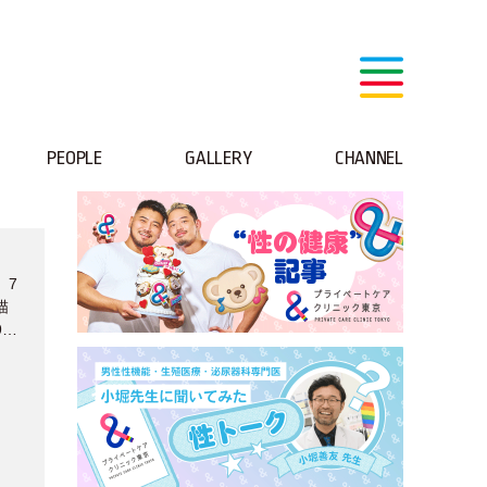
PEOPLE
GALLERY
CHANNEL
。7
描
9月