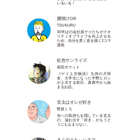
いるいる！
腰掛けOB
TSUKURU
30半ばの会社員ゲイたちがクオ
リティオブライフを向上させる
ため、自分を貫く姿を描く2コマ
漫画
虹色サンライズ
前田ポケット
《ゲイ上京物語》九州の片田
舎、大学生になった中野ヒロシ
が上京する前日、真夜中から始
まるお話。
玄太はオレが好き
野原くろ
光への気持ちを隠している玄太
の、溢れ出す
「
好き
」
がもうど
うにも止まらない。
まくのうちぃシネマ