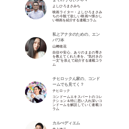
よしひろまさみち
映画ライター
・
よしひろまさみ
ちの今観て欲しい映画〜懐かし
い映画を紹介する連載コラム
私とアナタのための、エン
パワ本
山﨑穂花
自信や安心、ありのままの尊さ
を教えてくれた本を、“気付きの
一文”を添えて紹介する連載コラ
ム
チヒロックん家の、コンド
ームでも見てく？
チヒロック
コンドームエキスパートのコレ
クション＆特に思い入れ深いコ
ンドームを解説していく連載コ
ラム
カルぺディエム