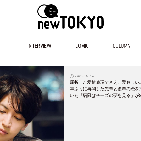
NT
INTERVIEW
COMIC
COLUMN
2020.07.16
屈折した愛情表現でさえ、愛おしい
年ぶりに再開した先輩と後輩の恋を
いた「窮鼠はチーズの夢を見る」が
11日公開！