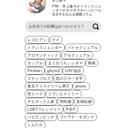
井上健斗
FTM
・
井上健斗がトランスジェ
ンダーのモヤモヤやハッピーな
生き方を伝える連載コラム
検索
レズビアン
ゲイ
トランスジェンダー
バイセクシュアル
アロマンティック
アセクシュアル
カップル
まくのうちぃシネマ
映画
Pickles!
gAytoZ
GAY会話
スナップログ
恋の三十一文字
東京アイスクリーム男子
anone.
性トーク
ジブンヒストリー
チヒロックん家
同性婚
友情結婚
LGBTフレンドリー
PrEP
バビ江ノビッチ
ブリアナ・ギガンテ
しんたか