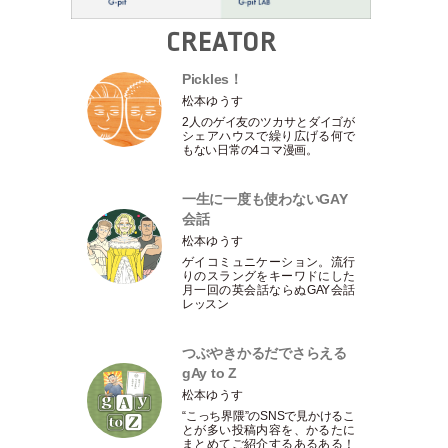
CREATOR
Pickles！
松本ゆうす
2人のゲイ友のツカサとダイゴが
シェアハウスで繰り広げる何で
もない日常の4コマ漫画。
一生に一度も使わないGAY
会話
松本ゆうす
ゲイコミュニケーション。流行
りのスラングをキーワドにした
月一回の英会話ならぬGAY会話
レッスン
つぶやきかるだでさらえる
gAy to Z
松本ゆうす
“こっち界隈”のSNSで見かけるこ
とが多い投稿内容を、かるたに
まとめてご紹介するあるある！