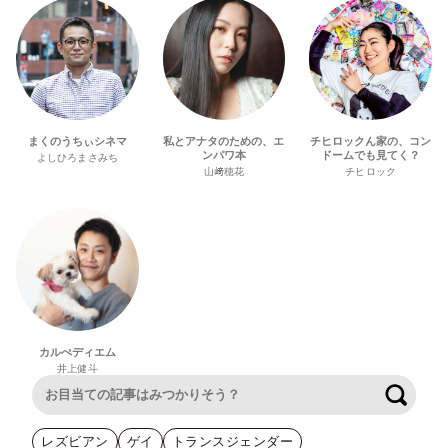
まくのうちぃシネマ
私とアナタのための、エ
チヒロックん家の、コン
ンパワ本
ドームでも見てく？
よしひろまさみち
山﨑穂花
チヒロック
カルぺディエム
井上健斗
検索
レズビアン
ゲイ
トランスジェンダー