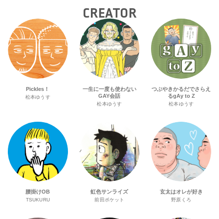
CREATOR
Pickles！
一生に一度も使わない
つぶやきかるだでさらえ
GAY会話
るgAy to Z
松本ゆうす
松本ゆうす
松本ゆうす
腰掛けOB
虹色サンライズ
玄太はオレが好き
TSUKURU
前田ポケット
野原くろ