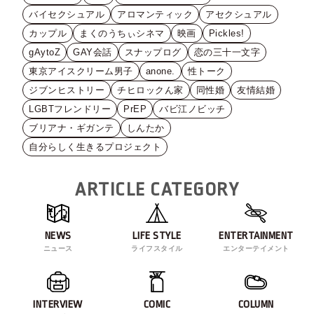
バイセクシュアル
アロマンティック
アセクシュアル
カップル
まくのうちぃシネマ
映画
Pickles!
gAytoZ
GAY会話
スナップログ
恋の三十一文字
東京アイスクリーム男子
anone.
性トーク
ジブンヒストリー
チヒロックん家
同性婚
友情結婚
LGBTフレンドリー
PrEP
バビ江ノビッチ
ブリアナ・ギガンテ
しんたか
自分らしく生きるプロジェクト
ARTICLE CATEGORY
NEWS
LIFE STYLE
ENTERTAINMENT
ニュース
ライフスタイル
エンターテイメント
INTERVIEW
COMIC
COLUMN