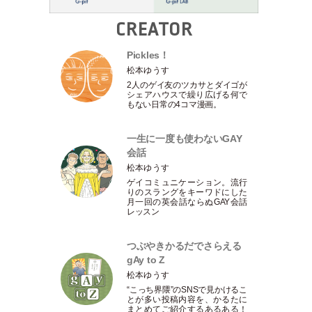
CREATOR
Pickles！
松本ゆうす
2人のゲイ友のツカサとダイゴが
シェアハウスで繰り広げる何で
もない日常の4コマ漫画。
一生に一度も使わないGAY
会話
松本ゆうす
ゲイコミュニケーション。流行
りのスラングをキーワドにした
月一回の英会話ならぬGAY会話
レッスン
つぶやきかるだでさらえる
gAy to Z
松本ゆうす
“こっち界隈”のSNSで見かけるこ
とが多い投稿内容を、かるたに
まとめてご紹介するあるある！