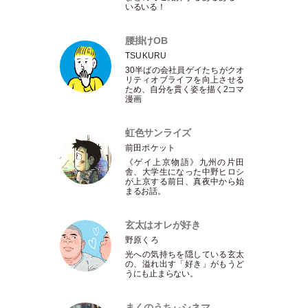
いるいる！
腰掛けOB
TSUKURU
30半ばの会社員ゲイたちがクオ
リティオブライフを向上させる
ため、自分を貫く姿を描く2コマ
漫画
虹色サンライズ
前田ポケット
《ゲイ上京物語》九州の片田
舎、大学生になった中野ヒロシ
が上京する前日、真夜中から始
まるお話。
玄太はオレが好き
野原くろ
光への気持ちを隠している玄太
の、溢れ出す
「
好き
」
がもうど
うにも止まらない。
まくのうちぃシネマ