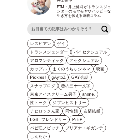
井上健斗
FTM
・
井上健斗がトランスジェ
ンダーのモヤモヤやハッピーな
生き方を伝える連載コラム
検索
レズビアン
ゲイ
トランスジェンダー
バイセクシュアル
アロマンティック
アセクシュアル
カップル
まくのうちぃシネマ
映画
Pickles!
gAytoZ
GAY会話
スナップログ
恋の三十一文字
東京アイスクリーム男子
anone.
性トーク
ジブンヒストリー
チヒロックん家
同性婚
友情結婚
LGBTフレンドリー
PrEP
バビ江ノビッチ
ブリアナ・ギガンテ
しんたか