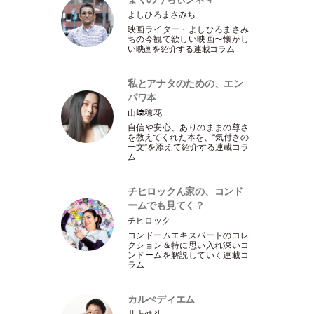
よしひろまさみち
映画ライター
・
よしひろまさみ
ちの今観て欲しい映画〜懐かし
い映画を紹介する連載コラム
私とアナタのための、エン
パワ本
山﨑穂花
自信や安心、ありのままの尊さ
を教えてくれた本を、“気付きの
一文”を添えて紹介する連載コラ
ム
チヒロックん家の、コンド
ームでも見てく？
チヒロック
コンドームエキスパートのコレ
クション＆特に思い入れ深いコ
ンドームを解説していく連載コ
ラム
カルぺディエム