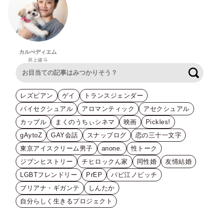
カルぺディエム
井上健斗
検索
レズビアン
ゲイ
トランスジェンダー
バイセクシュアル
アロマンティック
アセクシュアル
カップル
まくのうちぃシネマ
映画
Pickles!
gAytoZ
GAY会話
スナップログ
恋の三十一文字
東京アイスクリーム男子
anone.
性トーク
ジブンヒストリー
チヒロックん家
同性婚
友情結婚
LGBTフレンドリー
PrEP
バビ江ノビッチ
ブリアナ・ギガンテ
しんたか
自分らしく生きるプロジェクト