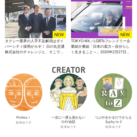
タクシー業界の人手不足解消はダイ
TOKYO MX／LGBTsフレンドリー企
バーシティ採用がカギ！ 日の丸交通
業紹介番組「日本の底力～自分らし
株式会社のチャレンジと、そこで働
く生きること～」2020年2月27日
くMTFドライバーの仕事を楽しむ心
（木）放送
に学ぶこと。
CREATOR
Pickles！
一生に一度も使わない
つぶやきかるだでさらえ
GAY会話
るgAy to Z
松本ゆうす
松本ゆうす
松本ゆうす