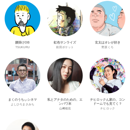
腰掛けOB
虹色サンライズ
玄太はオレが好き
TSUKURU
前田ポケット
野原くろ
まくのうちぃシネマ
私とアナタのための、エ
チヒロックん家の、コン
ンパワ本
ドームでも見てく？
よしひろまさみち
山﨑穂花
チヒロック