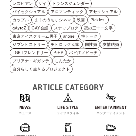
レズビアン
ゲイ
トランスジェンダー
バイセクシュアル
アロマンティック
アセクシュアル
カップル
まくのうちぃシネマ
映画
Pickles!
gAytoZ
GAY会話
スナップログ
恋の三十一文字
東京アイスクリーム男子
anone.
性トーク
ジブンヒストリー
チヒロックん家
同性婚
友情結婚
LGBTフレンドリー
PrEP
バビ江ノビッチ
ブリアナ・ギガンテ
しんたか
自分らしく生きるプロジェクト
ARTICLE CATEGORY
NEWS
LIFE STYLE
ENTERTAINMENT
ニュース
ライフスタイル
エンターテイメント