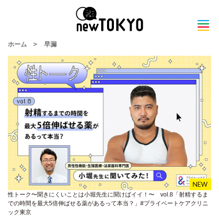
ホーム
>
早漏
性トーク〜聞きにくいことは小堀先生に聞けばイイ！〜 vol.8「射精するま
での時間を最大5倍伸ばせる薬があるって本当？」#プライベートケアクリニ
ック東京