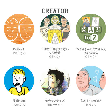
CREATOR
Pickles！
一生に一度も使わない
つぶやきかるだでさらえ
GAY会話
るgAy to Z
松本ゆうす
松本ゆうす
松本ゆうす
腰掛けOB
虹色サンライズ
玄太はオレが好き
TSUKURU
前田ポケット
野原くろ