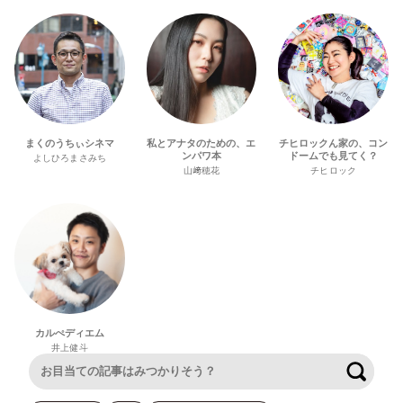
まくのうちぃシネマ
私とアナタのための、エ
チヒロックん家の、コン
ンパワ本
ドームでも見てく？
よしひろまさみち
山﨑穂花
チヒロック
カルぺディエム
井上健斗
検索