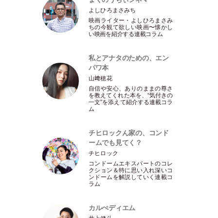
よしひろまさみち
映画ライター
・
よしひろまさみ
ちの今観て欲しい映画〜懐かし
い映画を紹介する連載コラム
私とアナタのための、エン
パワ本
山﨑穂花
自信や安心、ありのままの尊さ
を教えてくれた本を、“気付きの
一文”を添えて紹介する連載コラ
ム
チヒロックん家の、コンド
ームでも見てく？
チヒロック
コンドームエキスパートのコレ
クション＆特に思い入れ深いコ
ンドームを解説していく連載コ
ラム
カルぺディエム