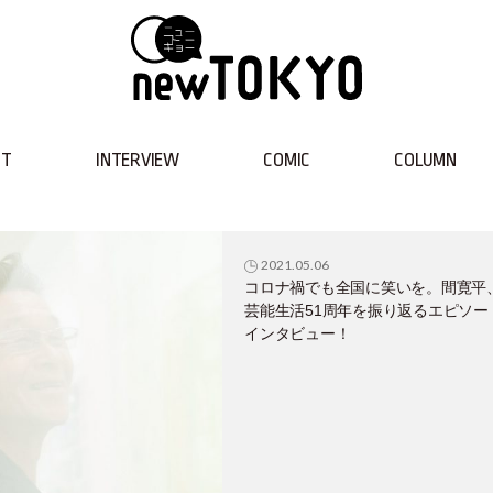
NT
INTERVIEW
COMIC
COLUMN
2021.05.06
コロナ禍でも全国に笑いを。間寛平
芸能生活51周年を振り返るエピソー
インタビュー！