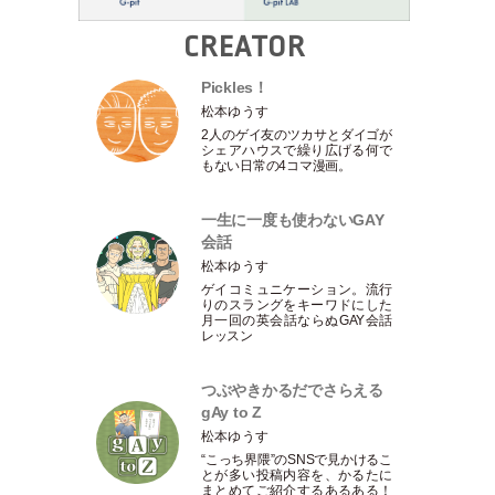
CREATOR
Pickles！
松本ゆうす
2人のゲイ友のツカサとダイゴが
シェアハウスで繰り広げる何で
もない日常の4コマ漫画。
一生に一度も使わないGAY
会話
松本ゆうす
ゲイコミュニケーション。流行
りのスラングをキーワドにした
月一回の英会話ならぬGAY会話
レッスン
つぶやきかるだでさらえる
gAy to Z
松本ゆうす
“こっち界隈”のSNSで見かけるこ
とが多い投稿内容を、かるたに
まとめてご紹介するあるある！