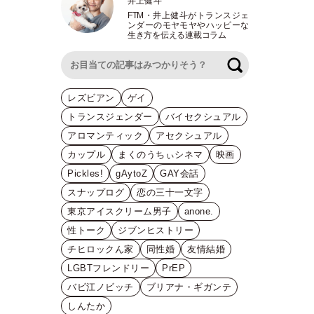
井上健斗
FTM
・
井上健斗がトランスジェ
ンダーのモヤモヤやハッピーな
生き方を伝える連載コラム
検索
レズビアン
ゲイ
トランスジェンダー
バイセクシュアル
アロマンティック
アセクシュアル
カップル
まくのうちぃシネマ
映画
Pickles!
gAytoZ
GAY会話
スナップログ
恋の三十一文字
東京アイスクリーム男子
anone.
性トーク
ジブンヒストリー
チヒロックん家
同性婚
友情結婚
LGBTフレンドリー
PrEP
バビ江ノビッチ
ブリアナ・ギガンテ
しんたか