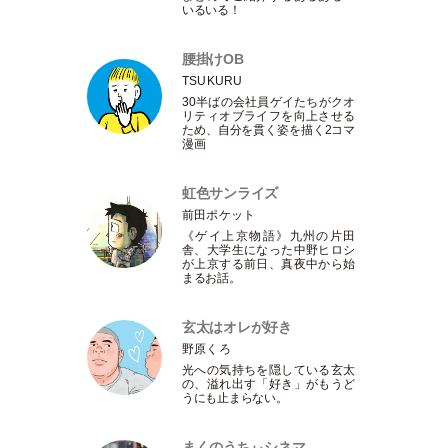
いるいる！
腰掛けOB
TSUKURU
30半ばの会社員ゲイたちがクオ
リティオブライフを向上させる
ため、自分を貫く姿を描く2コマ
漫画
虹色サンライズ
前田ポケット
《ゲイ上京物語》九州の片田
舎、大学生になった中野ヒロシ
が上京する前日、真夜中から始
まるお話。
玄太はオレが好き
野原くろ
光への気持ちを隠している玄太
の、溢れ出す
「
好き
」
がもうど
うにも止まらない。
まくのうちぃシネマ