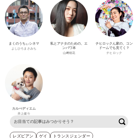
まくのうちぃシネマ
私とアナタのための、エ
チヒロックん家の、コン
ンパワ本
ドームでも見てく？
よしひろまさみち
山﨑穂花
チヒロック
カルぺディエム
井上健斗
検索
レズビアン
ゲイ
トランスジェンダー