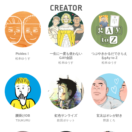
CREATOR
Pickles！
一生に一度も使わない
つぶやきかるだでさらえ
GAY会話
るgAy to Z
松本ゆうす
松本ゆうす
松本ゆうす
腰掛けOB
虹色サンライズ
玄太はオレが好き
TSUKURU
前田ポケット
野原くろ