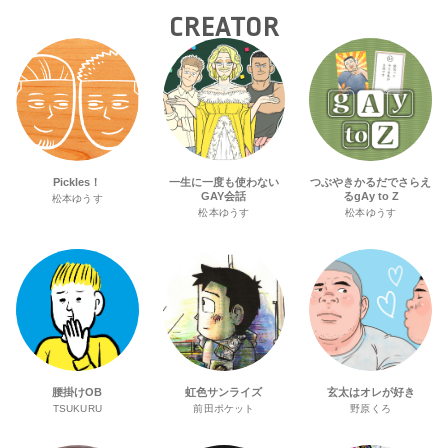
CREATOR
Pickles！
一生に一度も使わない
つぶやきかるだでさらえ
GAY会話
るgAy to Z
松本ゆうす
松本ゆうす
松本ゆうす
腰掛けOB
虹色サンライズ
玄太はオレが好き
TSUKURU
前田ポケット
野原くろ