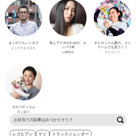
まくのうちぃシネマ
私とアナタのための、エ
チヒロックん家の、コン
ンパワ本
ドームでも見てく？
よしひろまさみち
山﨑穂花
チヒロック
カルぺディエム
井上健斗
検索
レズビアン
ゲイ
トランスジェンダー