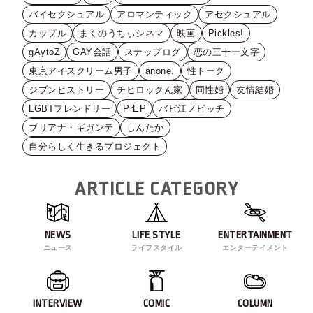
バイセクシュアル
アロマンティック
アセクシュアル
カップル
まくのうちぃシネマ
映画
Pickles!
gAytoZ
GAY会話
スナップログ
恋の三十一文字
東京アイスクリーム男子
anone.
性トーク
ジブンヒストリー
チヒロックん家
同性婚
友情結婚
LGBTフレンドリー
PrEP
バビ江ノビッチ
ブリアナ・ギガンテ
しんたか
自分らしく生きるプロジェクト
ARTICLE CATEGORY
NEWS
LIFE STYLE
ENTERTAINMENT
ニュース
ライフスタイル
エンターテイメント
INTERVIEW
COMIC
COLUMN