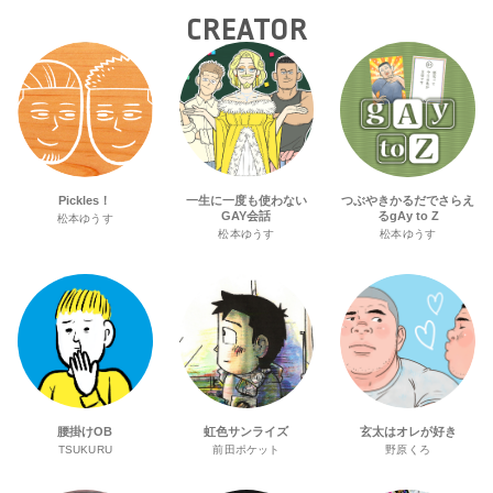
CREATOR
Pickles！
一生に一度も使わない
つぶやきかるだでさらえ
GAY会話
るgAy to Z
松本ゆうす
松本ゆうす
松本ゆうす
腰掛けOB
虹色サンライズ
玄太はオレが好き
TSUKURU
前田ポケット
野原くろ