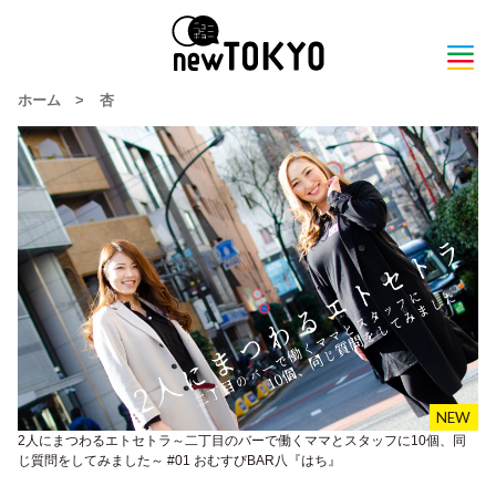
ホーム
>
杏
2人にまつわるエトセトラ～二丁目のバーで働くママとスタッフに10個、同
じ質問をしてみました～ #01 おむすびBAR八『はち』