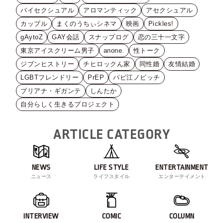
バイセクシュアル
アロマンティック
アセクシュアル
カップル
まくのうちぃシネマ
映画
Pickles!
gAytoZ
GAY会話
スナップログ
恋の三十一文字
東京アイスクリーム男子
anone.
性トーク
ジブンヒストリー
チヒロックん家
同性婚
友情結婚
LGBTフレンドリー
PrEP
バビ江ノビッチ
ブリアナ・ギガンテ
しんたか
自分らしく生きるプロジェクト
ARTICLE CATEGORY
NEWS
LIFE STYLE
ENTERTAINMENT
ニュース
ライフスタイル
エンターテイメント
INTERVIEW
COMIC
COLUMN