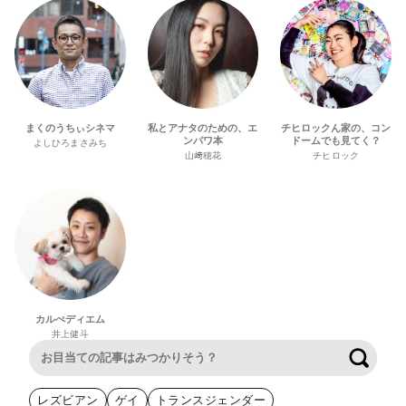
まくのうちぃシネマ
私とアナタのための、エ
チヒロックん家の、コン
ンパワ本
ドームでも見てく？
よしひろまさみち
山﨑穂花
チヒロック
カルぺディエム
井上健斗
検索
レズビアン
ゲイ
トランスジェンダー