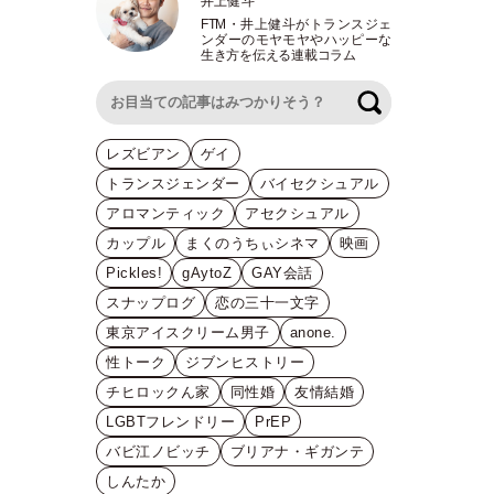
井上健斗
FTM
・
井上健斗がトランスジェ
ンダーのモヤモヤやハッピーな
生き方を伝える連載コラム
検索
レズビアン
ゲイ
トランスジェンダー
バイセクシュアル
アロマンティック
アセクシュアル
カップル
まくのうちぃシネマ
映画
Pickles!
gAytoZ
GAY会話
スナップログ
恋の三十一文字
東京アイスクリーム男子
anone.
性トーク
ジブンヒストリー
チヒロックん家
同性婚
友情結婚
LGBTフレンドリー
PrEP
バビ江ノビッチ
ブリアナ・ギガンテ
しんたか