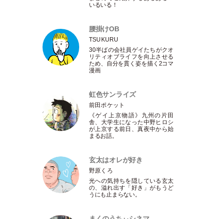
いるいる！
腰掛けOB
TSUKURU
30半ばの会社員ゲイたちがクオ
リティオブライフを向上させる
ため、自分を貫く姿を描く2コマ
漫画
虹色サンライズ
前田ポケット
《ゲイ上京物語》九州の片田
舎、大学生になった中野ヒロシ
が上京する前日、真夜中から始
まるお話。
玄太はオレが好き
野原くろ
光への気持ちを隠している玄太
の、溢れ出す
「
好き
」
がもうど
うにも止まらない。
まくのうちぃシネマ