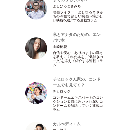
よしひろまさみち
映画ライター
・
よしひろまさみ
ちの今観て欲しい映画〜懐かし
い映画を紹介する連載コラム
私とアナタのための、エン
パワ本
山﨑穂花
自信や安心、ありのままの尊さ
を教えてくれた本を、“気付きの
一文”を添えて紹介する連載コラ
ム
チヒロックん家の、コンド
ームでも見てく？
チヒロック
コンドームエキスパートのコレ
クション＆特に思い入れ深いコ
ンドームを解説していく連載コ
ラム
カルぺディエム