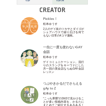
CREATOR
Pickles！
松本ゆうす
2人のゲイ友のツカサとダイゴが
シェアハウスで繰り広げる何で
もない日常の4コマ漫画。
一生に一度も使わないGAY
会話
松本ゆうす
ゲイコミュニケーション。流行
りのスラングをキーワドにした
月一回の英会話ならぬGAY会話
レッスン
つぶやきかるだでさらえる
gAy to Z
松本ゆうす
“こっち界隈”のSNSで見かけるこ
とが多い投稿内容を、かるたに
まとめてご紹介するあるある！