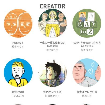
CREATOR
Pickles！
一生に一度も使わない
つぶやきかるだでさらえ
GAY会話
るgAy to Z
松本ゆうす
松本ゆうす
松本ゆうす
腰掛けOB
虹色サンライズ
玄太はオレが好き
TSUKURU
前田ポケット
野原くろ