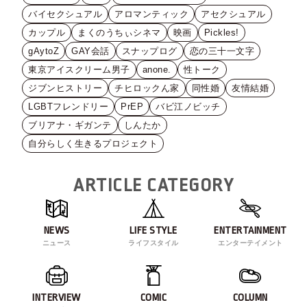
バイセクシュアル
アロマンティック
アセクシュアル
カップル
まくのうちぃシネマ
映画
Pickles!
gAytoZ
GAY会話
スナップログ
恋の三十一文字
東京アイスクリーム男子
anone.
性トーク
ジブンヒストリー
チヒロックん家
同性婚
友情結婚
LGBTフレンドリー
PrEP
バビ江ノビッチ
ブリアナ・ギガンテ
しんたか
自分らしく生きるプロジェクト
ARTICLE CATEGORY
NEWS
LIFE STYLE
ENTERTAINMENT
ニュース
ライフスタイル
エンターテイメント
INTERVIEW
COMIC
COLUMN