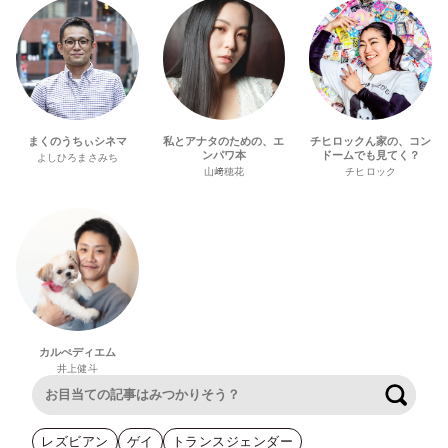
まくのうちぃシネマ
私とアナタのための、エ
チヒロックん家の、コン
ンパワ本
ドームでも見てく？
よしひろまさみち
山﨑穂花
チヒロック
カルぺディエム
井上健斗
検索
レズビアン
ゲイ
トランスジェンダー