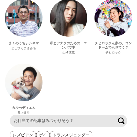
まくのうちぃシネマ
私とアナタのための、エ
チヒロックん家の、コン
ンパワ本
ドームでも見てく？
よしひろまさみち
山﨑穂花
チヒロック
カルぺディエム
井上健斗
検索
レズビアン
ゲイ
トランスジェンダー