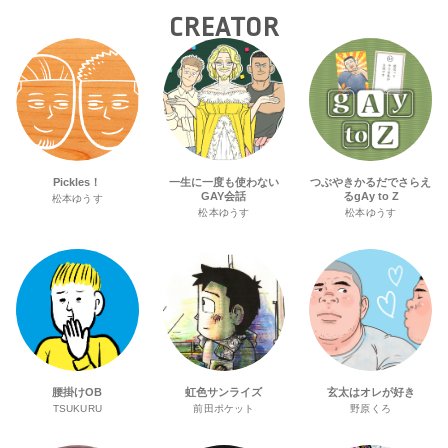
CREATOR
Pickles！
一生に一度も使わない
つぶやきかるだでさらえ
GAY会話
るgAy to Z
松本ゆうす
松本ゆうす
松本ゆうす
腰掛けOB
虹色サンライズ
玄太はオレが好き
TSUKURU
前田ポケット
野原くろ