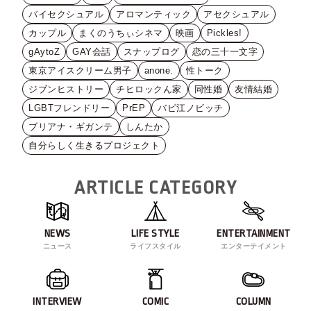
バイセクシュアル
アロマンティック
アセクシュアル
カップル
まくのうちぃシネマ
映画
Pickles!
gAytoZ
GAY会話
スナップログ
恋の三十一文字
東京アイスクリーム男子
anone.
性トーク
ジブンヒストリー
チヒロックん家
同性婚
友情結婚
LGBTフレンドリー
PrEP
バビ江ノビッチ
ブリアナ・ギガンテ
しんたか
自分らしく生きるプロジェクト
ARTICLE CATEGORY
NEWS
LIFE STYLE
ENTERTAINMENT
ニュース
ライフスタイル
エンターテイメント
INTERVIEW
COMIC
COLUMN