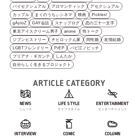
バイセクシュアル
アロマンティック
アセクシュアル
カップル
まくのうちぃシネマ
映画
Pickles!
gAytoZ
GAY会話
スナップログ
恋の三十一文字
東京アイスクリーム男子
anone.
性トーク
ジブンヒストリー
チヒロックん家
同性婚
友情結婚
LGBTフレンドリー
PrEP
バビ江ノビッチ
ブリアナ・ギガンテ
しんたか
自分らしく生きるプロジェクト
ARTICLE CATEGORY
NEWS
LIFE STYLE
ENTERTAINMENT
ニュース
ライフスタイル
エンターテイメント
INTERVIEW
COMIC
COLUMN