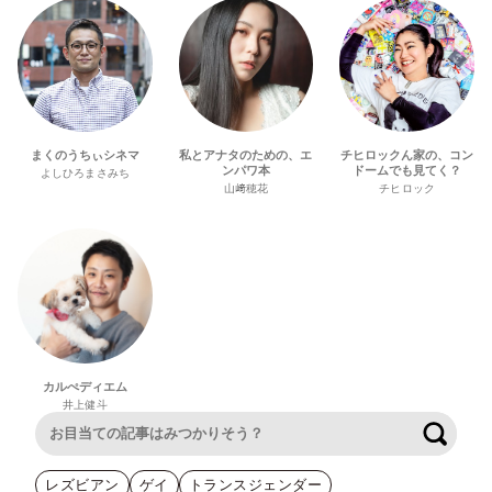
まくのうちぃシネマ
私とアナタのための、エ
チヒロックん家の、コン
ンパワ本
ドームでも見てく？
よしひろまさみち
山﨑穂花
チヒロック
カルぺディエム
井上健斗
検索
レズビアン
ゲイ
トランスジェンダー