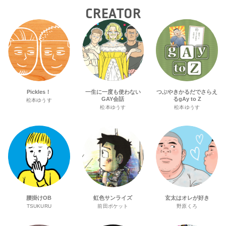
CREATOR
Pickles！
一生に一度も使わない
つぶやきかるだでさらえ
GAY会話
るgAy to Z
松本ゆうす
松本ゆうす
松本ゆうす
腰掛けOB
虹色サンライズ
玄太はオレが好き
TSUKURU
前田ポケット
野原くろ