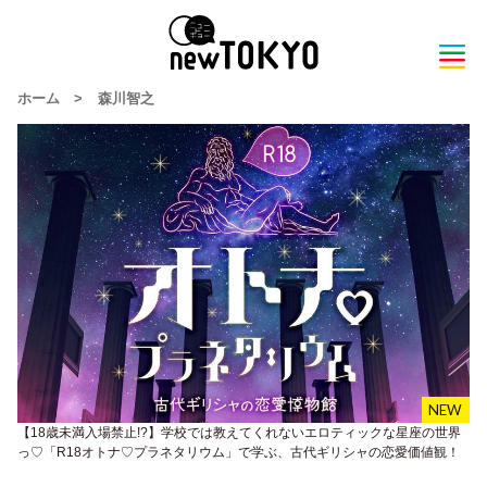
ホーム
>
森川智之
【18歳未満入場禁止!?】学校では教えてくれないエロティックな星座の世界
っ♡「R18オトナ♡プラネタリウム」で学ぶ、古代ギリシャの恋愛価値観！