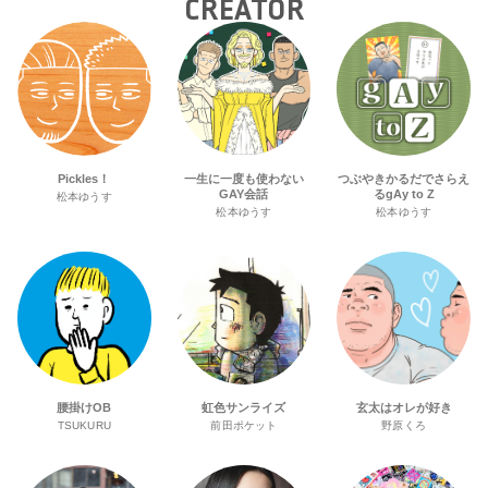
CREATOR
Pickles！
一生に一度も使わない
つぶやきかるだでさらえ
GAY会話
るgAy to Z
松本ゆうす
松本ゆうす
松本ゆうす
腰掛けOB
虹色サンライズ
玄太はオレが好き
TSUKURU
前田ポケット
野原くろ