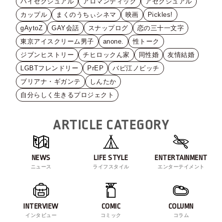
バイセクシュアル
アロマンティック
アセクシュアル
カップル
まくのうちぃシネマ
映画
Pickles!
gAytoZ
GAY会話
スナップログ
恋の三十一文字
東京アイスクリーム男子
anone.
性トーク
ジブンヒストリー
チヒロックん家
同性婚
友情結婚
LGBTフレンドリー
PrEP
バビ江ノビッチ
ブリアナ・ギガンテ
しんたか
自分らしく生きるプロジェクト
ARTICLE CATEGORY
NEWS
LIFE STYLE
ENTERTAINMENT
ニュース
ライフスタイル
エンターテイメント
INTERVIEW
COMIC
COLUMN
インタビュー
コミック
コラム