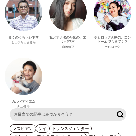
まくのうちぃシネマ
私とアナタのための、エ
チヒロックん家の、コン
ンパワ本
ドームでも見てく？
よしひろまさみち
山﨑穂花
チヒロック
カルぺディエム
井上健斗
検索
レズビアン
ゲイ
トランスジェンダー