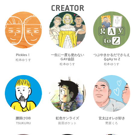
CREATOR
Pickles！
一生に一度も使わない
つぶやきかるだでさらえ
GAY会話
るgAy to Z
松本ゆうす
松本ゆうす
松本ゆうす
腰掛けOB
虹色サンライズ
玄太はオレが好き
TSUKURU
前田ポケット
野原くろ