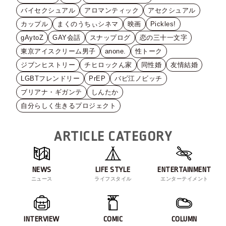
バイセクシュアル
アロマンティック
アセクシュアル
カップル
まくのうちぃシネマ
映画
Pickles!
gAytoZ
GAY会話
スナップログ
恋の三十一文字
東京アイスクリーム男子
anone.
性トーク
ジブンヒストリー
チヒロックん家
同性婚
友情結婚
LGBTフレンドリー
PrEP
バビ江ノビッチ
ブリアナ・ギガンテ
しんたか
自分らしく生きるプロジェクト
ARTICLE CATEGORY
NEWS
LIFE STYLE
ENTERTAINMENT
ニュース
ライフスタイル
エンターテイメント
INTERVIEW
COMIC
COLUMN