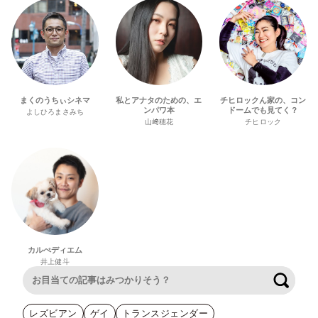
まくのうちぃシネマ
私とアナタのための、エ
チヒロックん家の、コン
ンパワ本
ドームでも見てく？
よしひろまさみち
山﨑穂花
チヒロック
カルぺディエム
井上健斗
検索
レズビアン
ゲイ
トランスジェンダー