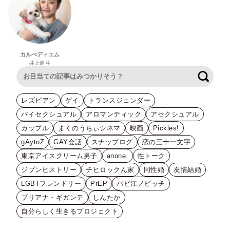
カルぺディエム
井上健斗
検索
レズビアン
ゲイ
トランスジェンダー
バイセクシュアル
アロマンティック
アセクシュアル
カップル
まくのうちぃシネマ
映画
Pickles!
gAytoZ
GAY会話
スナップログ
恋の三十一文字
東京アイスクリーム男子
anone.
性トーク
ジブンヒストリー
チヒロックん家
同性婚
友情結婚
LGBTフレンドリー
PrEP
バビ江ノビッチ
ブリアナ・ギガンテ
しんたか
自分らしく生きるプロジェクト