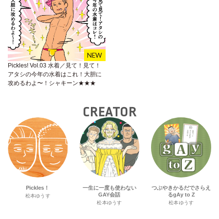
Pickles! Vol.03 水着／見て！見て！
アタシの今年の水着はこれ！大胆に
攻めるわよ〜！シャキーン★★★
CREATOR
Pickles！
一生に一度も使わない
つぶやきかるだでさらえ
GAY会話
るgAy to Z
松本ゆうす
松本ゆうす
松本ゆうす