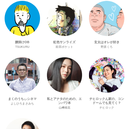
腰掛けOB
虹色サンライズ
玄太はオレが好き
TSUKURU
前田ポケット
野原くろ
まくのうちぃシネマ
私とアナタのための、エ
チヒロックん家の、コン
ンパワ本
ドームでも見てく？
よしひろまさみち
山﨑穂花
チヒロック