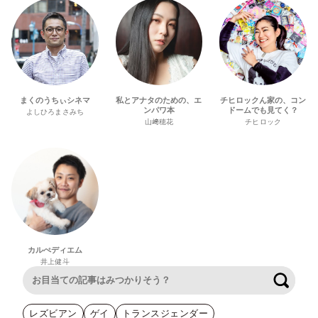
まくのうちぃシネマ
私とアナタのための、エ
チヒロックん家の、コン
ンパワ本
ドームでも見てく？
よしひろまさみち
山﨑穂花
チヒロック
カルぺディエム
井上健斗
検索
レズビアン
ゲイ
トランスジェンダー