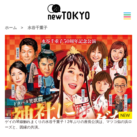
ホーム
>
水谷千重子
ゲイの琴線触れまくりの水谷千重子！2年ぶりの座長公演は、マツコ似の浜ロ
ーズと、因縁の共演。