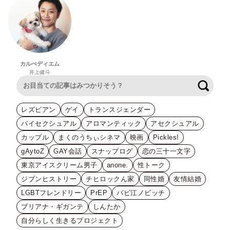
カルぺディエム
井上健斗
検索
レズビアン
ゲイ
トランスジェンダー
バイセクシュアル
アロマンティック
アセクシュアル
カップル
まくのうちぃシネマ
映画
Pickles!
gAytoZ
GAY会話
スナップログ
恋の三十一文字
東京アイスクリーム男子
anone.
性トーク
ジブンヒストリー
チヒロックん家
同性婚
友情結婚
LGBTフレンドリー
PrEP
バビ江ノビッチ
ブリアナ・ギガンテ
しんたか
自分らしく生きるプロジェクト