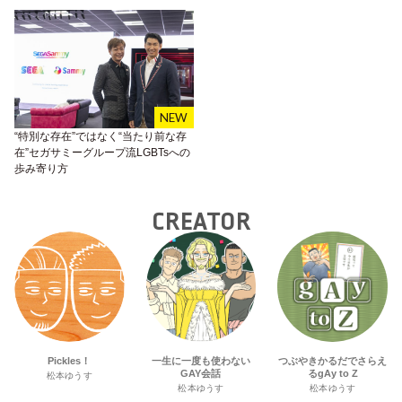
“特別な存在”ではなく“当たり前な存
在”セガサミーグループ流LGBTsへの
歩み寄り方
CREATOR
Pickles！
一生に一度も使わない
つぶやきかるだでさらえ
GAY会話
るgAy to Z
松本ゆうす
松本ゆうす
松本ゆうす