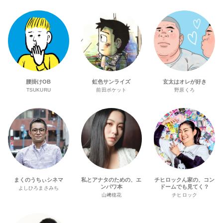
腰掛けOB
虹色サンライズ
玄太はオレが好き
TSUKURU
前田ポケット
野原くろ
まくのうちぃシネマ
私とアナタのための、エ
チヒロックん家の、コン
ンパワ本
ドームでも見てく？
よしひろまさみち
山﨑穂花
チヒロック