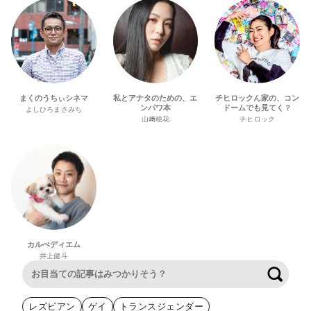
まくのうちぃシネマ
私とアナタのための、エ
チヒロックん家の、コン
ンパワ本
ドームでも見てく？
よしひろまさみち
山﨑穂花
チヒロック
カルぺディエム
井上健斗
検索
レズビアン
ゲイ
トランスジェンダー