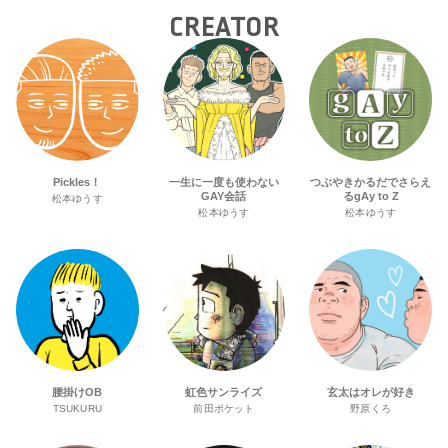
CREATOR
Pickles！
一生に一度も使わない
つぶやきかるだでさらえ
GAY会話
るgAy to Z
松本ゆうす
松本ゆうす
松本ゆうす
腰掛けOB
虹色サンライズ
玄太はオレが好き
TSUKURU
前田ポケット
野原くろ