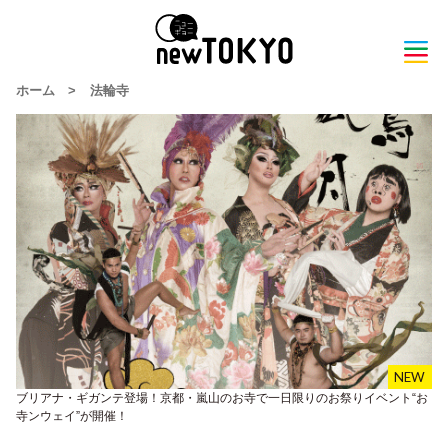
ホーム
>
法輪寺
ブリアナ・ギガンテ登場！京都・嵐山のお寺で一日限りのお祭りイベント“お
寺ンウェイ”が開催！