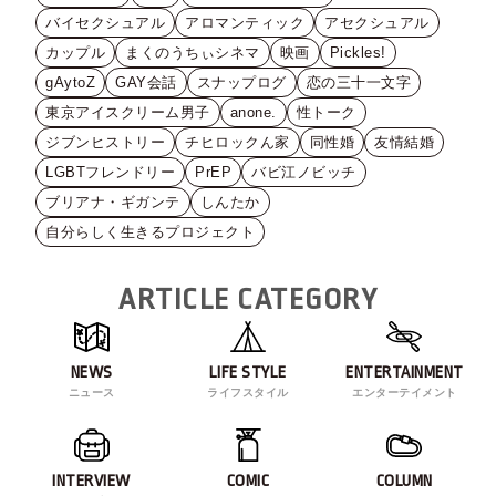
バイセクシュアル
アロマンティック
アセクシュアル
カップル
まくのうちぃシネマ
映画
Pickles!
gAytoZ
GAY会話
スナップログ
恋の三十一文字
東京アイスクリーム男子
anone.
性トーク
ジブンヒストリー
チヒロックん家
同性婚
友情結婚
LGBTフレンドリー
PrEP
バビ江ノビッチ
ブリアナ・ギガンテ
しんたか
自分らしく生きるプロジェクト
ARTICLE CATEGORY
NEWS
LIFE STYLE
ENTERTAINMENT
ニュース
ライフスタイル
エンターテイメント
INTERVIEW
COMIC
COLUMN