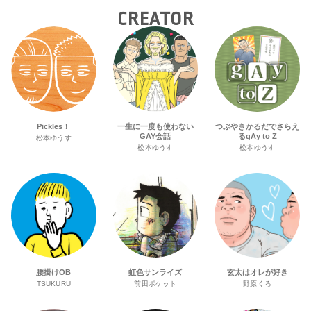
CREATOR
Pickles！
一生に一度も使わない
つぶやきかるだでさらえ
GAY会話
るgAy to Z
松本ゆうす
松本ゆうす
松本ゆうす
腰掛けOB
虹色サンライズ
玄太はオレが好き
TSUKURU
前田ポケット
野原くろ