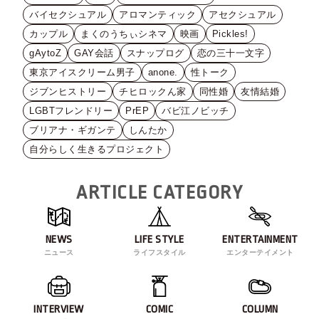
バイセクシュアル
アロマンティック
アセクシュアル
カップル
まくのうちぃシネマ
映画
Pickles!
gAytoZ
GAY会話
スナップログ
恋の三十一文字
東京アイスクリーム男子
anone.
性トーク
ジブンヒストリー
チヒロックん家
同性婚
友情結婚
LGBTフレンドリー
PrEP
バビ江ノビッチ
ブリアナ・ギガンテ
しんたか
自分らしく生きるプロジェクト
ARTICLE CATEGORY
NEWS
LIFE STYLE
ENTERTAINMENT
ニュース
ライフスタイル
エンターテイメント
INTERVIEW
COMIC
COLUMN