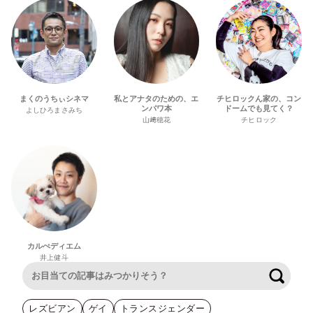
まくのうちぃシネマ
私とアナタのための、エ
チヒロックん家の、コン
ンパワ本
ドームでも見てく？
よしひろまさみち
山﨑穂花
チヒロック
カルぺディエム
井上健斗
検索
レズビアン
ゲイ
トランスジェンダー