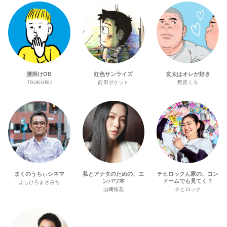
腰掛けOB
虹色サンライズ
玄太はオレが好き
TSUKURU
前田ポケット
野原くろ
まくのうちぃシネマ
私とアナタのための、エ
チヒロックん家の、コン
ンパワ本
ドームでも見てく？
よしひろまさみち
山﨑穂花
チヒロック