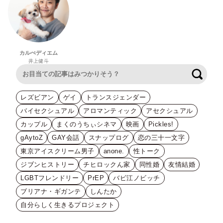
カルぺディエム
井上健斗
検索
レズビアン
ゲイ
トランスジェンダー
バイセクシュアル
アロマンティック
アセクシュアル
カップル
まくのうちぃシネマ
映画
Pickles!
gAytoZ
GAY会話
スナップログ
恋の三十一文字
東京アイスクリーム男子
anone.
性トーク
ジブンヒストリー
チヒロックん家
同性婚
友情結婚
LGBTフレンドリー
PrEP
バビ江ノビッチ
ブリアナ・ギガンテ
しんたか
自分らしく生きるプロジェクト