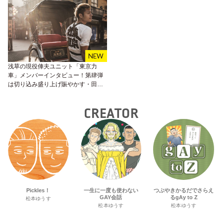
浅草の現役俥夫ユニット「東京力
車」メンバーインタビュー！第肆弾
は切り込み盛り上げ賑やかす・田井
裕一の真っすぐなメッセージ。
CREATOR
Pickles！
一生に一度も使わない
つぶやきかるだでさらえ
GAY会話
るgAy to Z
松本ゆうす
松本ゆうす
松本ゆうす