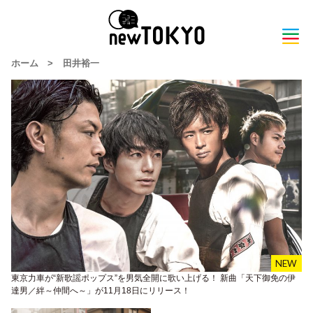
ホーム
>
田井裕一
東京力車が“新歌謡ポップス”を男気全開に歌い上げる！ 新曲「天下御免の伊
達男／絆～仲間へ～」が11月18日にリリース！