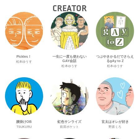
CREATOR
Pickles！
一生に一度も使わない
つぶやきかるだでさらえ
GAY会話
るgAy to Z
松本ゆうす
松本ゆうす
松本ゆうす
腰掛けOB
虹色サンライズ
玄太はオレが好き
TSUKURU
前田ポケット
野原くろ