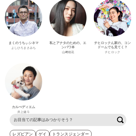
まくのうちぃシネマ
私とアナタのための、エ
チヒロックん家の、コン
ンパワ本
ドームでも見てく？
よしひろまさみち
山﨑穂花
チヒロック
カルぺディエム
井上健斗
検索
レズビアン
ゲイ
トランスジェンダー