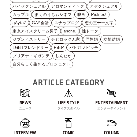
バイセクシュアル
アロマンティック
アセクシュアル
カップル
まくのうちぃシネマ
映画
Pickles!
gAytoZ
GAY会話
スナップログ
恋の三十一文字
東京アイスクリーム男子
anone.
性トーク
ジブンヒストリー
チヒロックん家
同性婚
友情結婚
LGBTフレンドリー
PrEP
バビ江ノビッチ
ブリアナ・ギガンテ
しんたか
自分らしく生きるプロジェクト
ARTICLE CATEGORY
NEWS
LIFE STYLE
ENTERTAINMENT
ニュース
ライフスタイル
エンターテイメント
INTERVIEW
COMIC
COLUMN