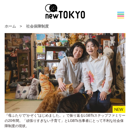
ホーム
>
社会保障制度
『母ふたりで“かぞく”はじめました。』で振り返るLGBTsステップファミリー
の20年間。「頑張りすぎない子育て」とLGBTs当事者にとって不利な社会保
障制度の現状。