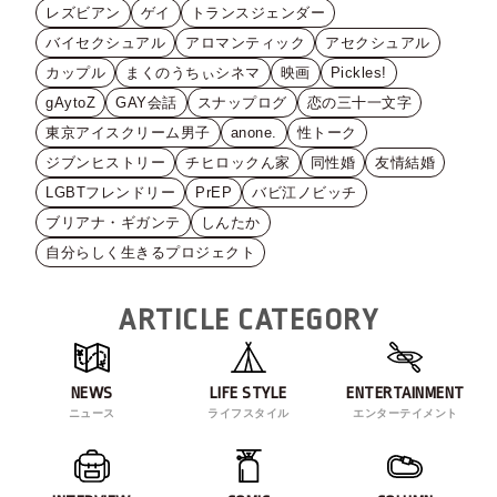
レズビアン
ゲイ
トランスジェンダー
バイセクシュアル
アロマンティック
アセクシュアル
カップル
まくのうちぃシネマ
映画
Pickles!
gAytoZ
GAY会話
スナップログ
恋の三十一文字
東京アイスクリーム男子
anone.
性トーク
ジブンヒストリー
チヒロックん家
同性婚
友情結婚
LGBTフレンドリー
PrEP
バビ江ノビッチ
ブリアナ・ギガンテ
しんたか
自分らしく生きるプロジェクト
ARTICLE CATEGORY
NEWS
LIFE STYLE
ENTERTAINMENT
ニュース
ライフスタイル
エンターテイメント