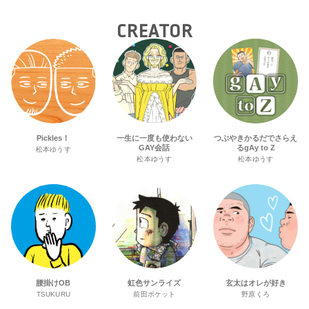
CREATOR
Pickles！
一生に一度も使わない
つぶやきかるだでさらえ
GAY会話
るgAy to Z
松本ゆうす
松本ゆうす
松本ゆうす
腰掛けOB
虹色サンライズ
玄太はオレが好き
TSUKURU
前田ポケット
野原くろ