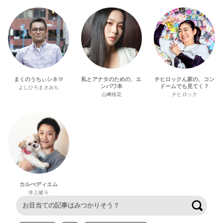
まくのうちぃシネマ
私とアナタのための、エ
チヒロックん家の、コン
ンパワ本
ドームでも見てく？
よしひろまさみち
山﨑穂花
チヒロック
カルぺディエム
井上健斗
検索