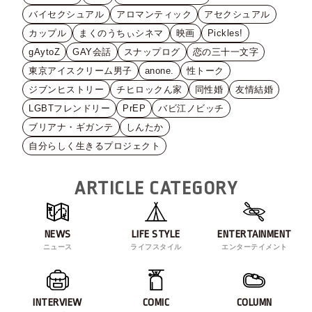
バイセクシュアル
アロマンティック
アセクシュアル
カップル
まくのうちぃシネマ
映画
Pickles!
gAytoZ
GAY会話
スナップログ
恋の三十一文字
東京アイスクリーム男子
anone.
性トーク
ジブンヒストリー
チヒロックん家
同性婚
友情結婚
LGBTフレンドリー
PrEP
バビ江ノビッチ
ブリアナ・ギガンテ
しんたか
自分らしく生きるプロジェクト
ARTICLE CATEGORY
NEWS
LIFE STYLE
ENTERTAINMENT
ニュース
ライフスタイル
エンターテイメント
INTERVIEW
COMIC
COLUMN