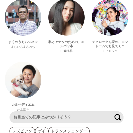
まくのうちぃシネマ
私とアナタのための、エ
チヒロックん家の、コン
ンパワ本
ドームでも見てく？
よしひろまさみち
山﨑穂花
チヒロック
カルぺディエム
井上健斗
検索
レズビアン
ゲイ
トランスジェンダー