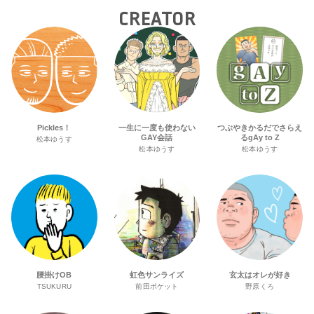
CREATOR
Pickles！
一生に一度も使わない
つぶやきかるだでさらえ
GAY会話
るgAy to Z
松本ゆうす
松本ゆうす
松本ゆうす
腰掛けOB
虹色サンライズ
玄太はオレが好き
TSUKURU
前田ポケット
野原くろ