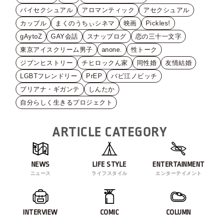
バイセクシュアル
アロマンティック
アセクシュアル
カップル
まくのうちぃシネマ
映画
Pickles!
gAytoZ
GAY会話
スナップログ
恋の三十一文字
東京アイスクリーム男子
anone.
性トーク
ジブンヒストリー
チヒロックん家
同性婚
友情結婚
LGBTフレンドリー
PrEP
バビ江ノビッチ
ブリアナ・ギガンテ
しんたか
自分らしく生きるプロジェクト
ARTICLE CATEGORY
NEWS
LIFE STYLE
ENTERTAINMENT
ニュース
ライフスタイル
エンターテイメント
INTERVIEW
COMIC
COLUMN