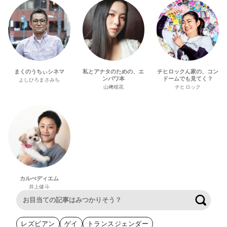
まくのうちぃシネマ
私とアナタのための、エ
チヒロックん家の、コン
ンパワ本
ドームでも見てく？
よしひろまさみち
山﨑穂花
チヒロック
カルぺディエム
井上健斗
検索
レズビアン
ゲイ
トランスジェンダー