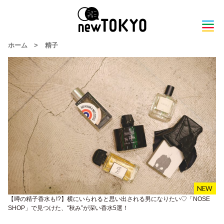
ホーム
>
精子
【噂の精子香水も!?】横にいられると思い出される男になりたい♡「NOSE
SHOP」で見つけた、“秋み”が深い香水5選！