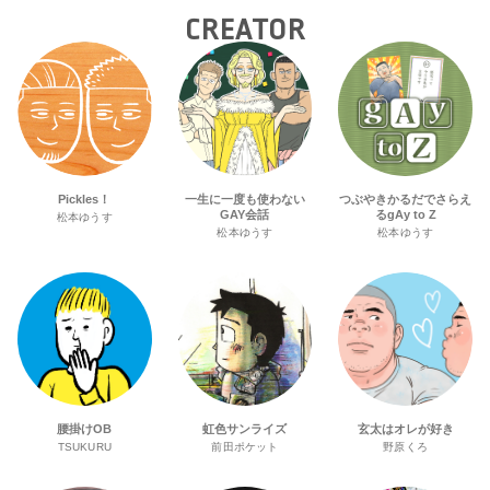
CREATOR
Pickles！
一生に一度も使わない
つぶやきかるだでさらえ
GAY会話
るgAy to Z
松本ゆうす
松本ゆうす
松本ゆうす
腰掛けOB
虹色サンライズ
玄太はオレが好き
TSUKURU
前田ポケット
野原くろ