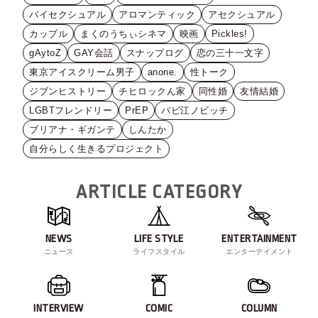
バイセクシュアル
アロマンティック
アセクシュアル
カップル
まくのうちぃシネマ
映画
Pickles!
gAytoZ
GAY会話
スナップログ
恋の三十一文字
東京アイスクリーム男子
anone.
性トーク
ジブンヒストリー
チヒロックん家
同性婚
友情結婚
LGBTフレンドリー
PrEP
バビ江ノビッチ
ブリアナ・ギガンテ
しんたか
自分らしく生きるプロジェクト
ARTICLE CATEGORY
NEWS
LIFE STYLE
ENTERTAINMENT
ニュース
ライフスタイル
エンターテイメント
INTERVIEW
COMIC
COLUMN