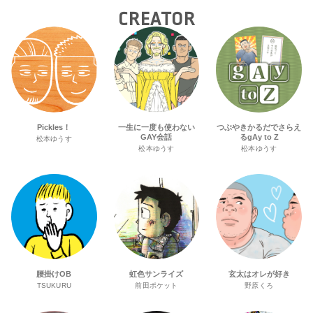
CREATOR
Pickles！
一生に一度も使わない
つぶやきかるだでさらえ
GAY会話
るgAy to Z
松本ゆうす
松本ゆうす
松本ゆうす
腰掛けOB
虹色サンライズ
玄太はオレが好き
TSUKURU
前田ポケット
野原くろ