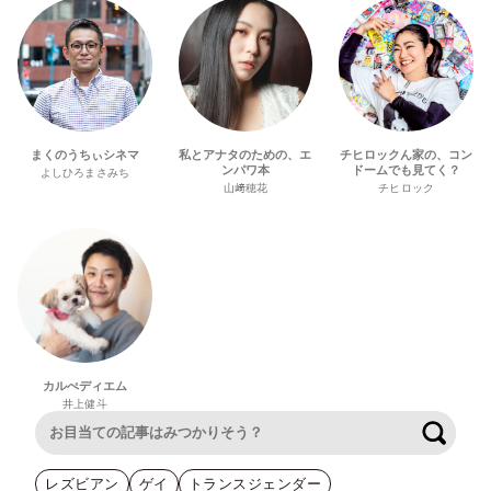
まくのうちぃシネマ
私とアナタのための、エ
チヒロックん家の、コン
ンパワ本
ドームでも見てく？
よしひろまさみち
山﨑穂花
チヒロック
カルぺディエム
井上健斗
検索
レズビアン
ゲイ
トランスジェンダー