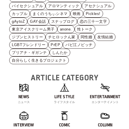
バイセクシュアル
アロマンティック
アセクシュアル
カップル
まくのうちぃシネマ
映画
Pickles!
gAytoZ
GAY会話
スナップログ
恋の三十一文字
東京アイスクリーム男子
anone.
性トーク
ジブンヒストリー
チヒロックん家
同性婚
友情結婚
LGBTフレンドリー
PrEP
バビ江ノビッチ
ブリアナ・ギガンテ
しんたか
自分らしく生きるプロジェクト
ARTICLE CATEGORY
NEWS
LIFE STYLE
ENTERTAINMENT
ニュース
ライフスタイル
エンターテイメント
INTERVIEW
COMIC
COLUMN