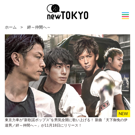
ホーム
>
絆～仲間へ～
東京力車が“新歌謡ポップス”を男気全開に歌い上げる！ 新曲「天下御免の伊
達男／絆～仲間へ～」が11月18日にリリース！