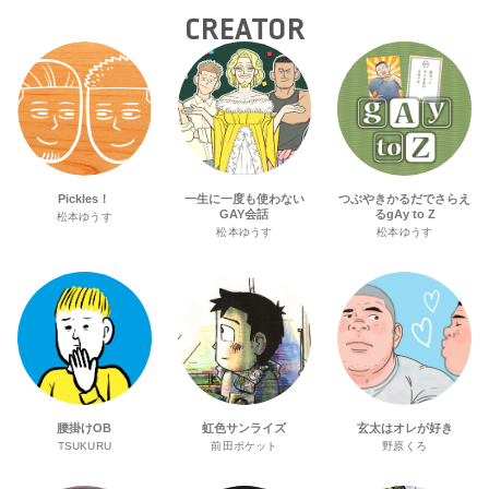
CREATOR
Pickles！
一生に一度も使わない
つぶやきかるだでさらえ
GAY会話
るgAy to Z
松本ゆうす
松本ゆうす
松本ゆうす
腰掛けOB
虹色サンライズ
玄太はオレが好き
TSUKURU
前田ポケット
野原くろ