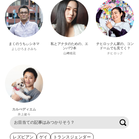
まくのうちぃシネマ
私とアナタのための、エ
チヒロックん家の、コン
ンパワ本
ドームでも見てく？
よしひろまさみち
山﨑穂花
チヒロック
カルぺディエム
井上健斗
検索
レズビアン
ゲイ
トランスジェンダー