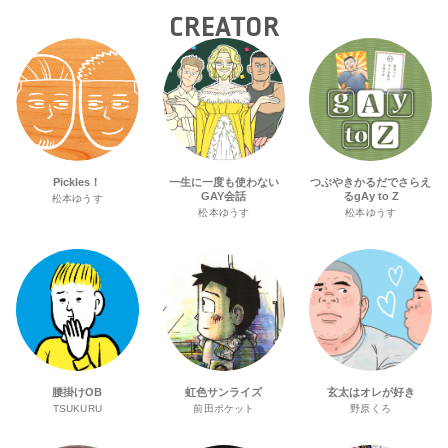
CREATOR
Pickles！
一生に一度も使わない
つぶやきかるだでさらえ
GAY会話
るgAy to Z
松本ゆうす
松本ゆうす
松本ゆうす
腰掛けOB
虹色サンライズ
玄太はオレが好き
TSUKURU
前田ポケット
野原くろ