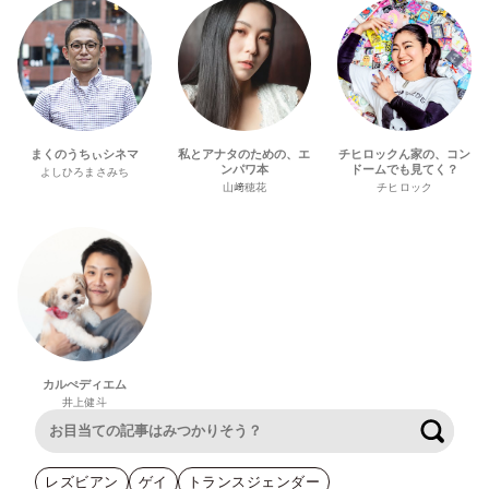
まくのうちぃシネマ
私とアナタのための、エ
チヒロックん家の、コン
ンパワ本
ドームでも見てく？
よしひろまさみち
山﨑穂花
チヒロック
カルぺディエム
井上健斗
検索
レズビアン
ゲイ
トランスジェンダー