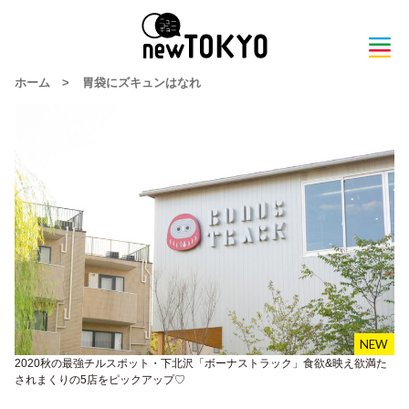
ホーム
>
胃袋にズキュンはなれ
2020秋の最強チルスポット・下北沢「ボーナストラック」食欲&映え欲満た
されまくりの5店をピックアップ♡