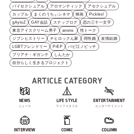
バイセクシュアル
アロマンティック
アセクシュアル
カップル
まくのうちぃシネマ
映画
Pickles!
gAytoZ
GAY会話
スナップログ
恋の三十一文字
東京アイスクリーム男子
anone.
性トーク
ジブンヒストリー
チヒロックん家
同性婚
友情結婚
LGBTフレンドリー
PrEP
バビ江ノビッチ
ブリアナ・ギガンテ
しんたか
自分らしく生きるプロジェクト
ARTICLE CATEGORY
NEWS
LIFE STYLE
ENTERTAINMENT
ニュース
ライフスタイル
エンターテイメント
INTERVIEW
COMIC
COLUMN