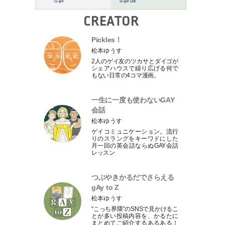
CREATOR
Pickles！
松本ゆうす
2人のゲイ友のツカサとダイゴが
シェアハウスで繰り広げる何で
もない日常の4コマ漫画。
一生に一度も使わないGAY
会話
松本ゆうす
ゲイコミュニケーション。流行
りのスラングをキーワドにした
月一回の英会話ならぬGAY会話
レッスン
つぶやきかるだでさらえる
gAy to Z
松本ゆうす
“こっち界隈”のSNSで見かけるこ
とが多い投稿内容を、かるたに
まとめてご紹介するあるある！