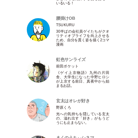
いるいる！
腰掛けOB
TSUKURU
30半ばの会社員ゲイたちがクオ
リティオブライフを向上させる
ため、自分を貫く姿を描く2コマ
漫画
虹色サンライズ
前田ポケット
《ゲイ上京物語》九州の片田
舎、大学生になった中野ヒロシ
が上京する前日、真夜中から始
まるお話。
玄太はオレが好き
野原くろ
光への気持ちを隠している玄太
の、溢れ出す
「
好き
」
がもうど
うにも止まらない。
まくのうちぃシネマ