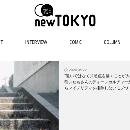
NT
INTERVIEW
COMIC
COLUMN
2020.05.22
“違いではなく共通点を描くことが大
稲井たもさんのティーンカルチャー
らマイノリティを排除しないモノづ
りの精神