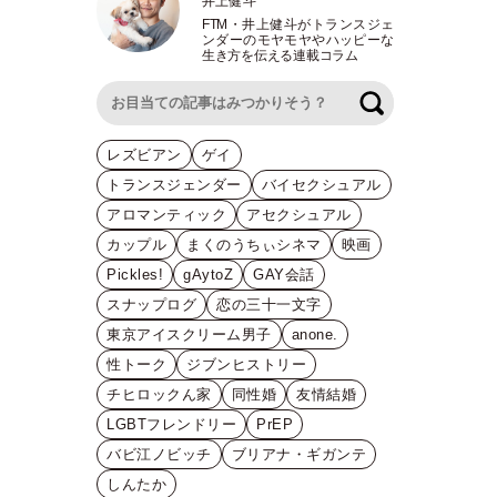
井上健斗
FTM
・
井上健斗がトランスジェ
ンダーのモヤモヤやハッピーな
生き方を伝える連載コラム
検索
レズビアン
ゲイ
トランスジェンダー
バイセクシュアル
アロマンティック
アセクシュアル
カップル
まくのうちぃシネマ
映画
Pickles!
gAytoZ
GAY会話
スナップログ
恋の三十一文字
東京アイスクリーム男子
anone.
性トーク
ジブンヒストリー
チヒロックん家
同性婚
友情結婚
LGBTフレンドリー
PrEP
バビ江ノビッチ
ブリアナ・ギガンテ
しんたか