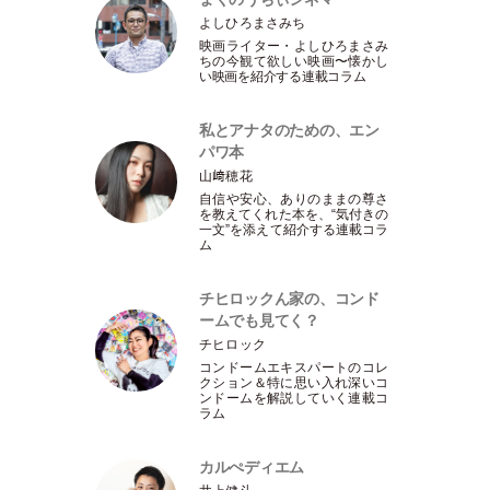
よしひろまさみち
映画ライター
・
よしひろまさみ
ちの今観て欲しい映画〜懐かし
い映画を紹介する連載コラム
私とアナタのための、エン
パワ本
山﨑穂花
自信や安心、ありのままの尊さ
を教えてくれた本を、“気付きの
一文”を添えて紹介する連載コラ
ム
チヒロックん家の、コンド
ームでも見てく？
チヒロック
コンドームエキスパートのコレ
クション＆特に思い入れ深いコ
ンドームを解説していく連載コ
ラム
カルぺディエム