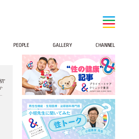
PEOPLE
GALLERY
CHANNEL
切”
か
く