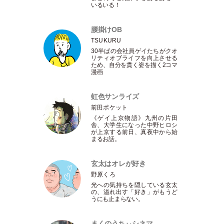
いるいる！
腰掛けOB
TSUKURU
30半ばの会社員ゲイたちがクオ
リティオブライフを向上させる
ため、自分を貫く姿を描く2コマ
漫画
虹色サンライズ
前田ポケット
《ゲイ上京物語》九州の片田
舎、大学生になった中野ヒロシ
が上京する前日、真夜中から始
まるお話。
玄太はオレが好き
野原くろ
光への気持ちを隠している玄太
の、溢れ出す
「
好き
」
がもうど
うにも止まらない。
まくのうちぃシネマ