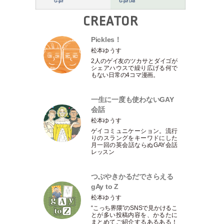
CREATOR
Pickles！
松本ゆうす
2人のゲイ友のツカサとダイゴが
シェアハウスで繰り広げる何で
もない日常の4コマ漫画。
一生に一度も使わないGAY
会話
松本ゆうす
ゲイコミュニケーション。流行
りのスラングをキーワドにした
月一回の英会話ならぬGAY会話
レッスン
つぶやきかるだでさらえる
gAy to Z
松本ゆうす
“こっち界隈”のSNSで見かけるこ
とが多い投稿内容を、かるたに
まとめてご紹介するあるある！