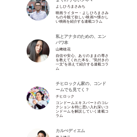
よしひろまさみち
映画ライター
・
よしひろまさみ
ちの今観て欲しい映画〜懐かし
い映画を紹介する連載コラム
私とアナタのための、エン
パワ本
山﨑穂花
自信や安心、ありのままの尊さ
を教えてくれた本を、“気付きの
一文”を添えて紹介する連載コラ
ム
チヒロックん家の、コンド
ームでも見てく？
チヒロック
コンドームエキスパートのコレ
クション＆特に思い入れ深いコ
ンドームを解説していく連載コ
ラム
カルぺディエム