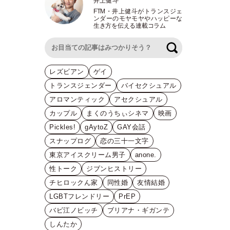
井上健斗
FTM
・
井上健斗がトランスジェ
ンダーのモヤモヤやハッピーな
生き方を伝える連載コラム
検索
レズビアン
ゲイ
トランスジェンダー
バイセクシュアル
アロマンティック
アセクシュアル
カップル
まくのうちぃシネマ
映画
Pickles!
gAytoZ
GAY会話
スナップログ
恋の三十一文字
東京アイスクリーム男子
anone.
性トーク
ジブンヒストリー
チヒロックん家
同性婚
友情結婚
LGBTフレンドリー
PrEP
バビ江ノビッチ
ブリアナ・ギガンテ
しんたか