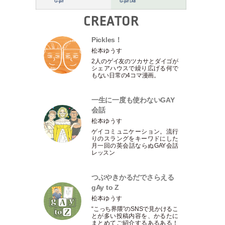
CREATOR
Pickles！
松本ゆうす
2人のゲイ友のツカサとダイゴが
シェアハウスで繰り広げる何で
もない日常の4コマ漫画。
一生に一度も使わないGAY
会話
松本ゆうす
ゲイコミュニケーション。流行
りのスラングをキーワドにした
月一回の英会話ならぬGAY会話
レッスン
つぶやきかるだでさらえる
gAy to Z
松本ゆうす
“こっち界隈”のSNSで見かけるこ
とが多い投稿内容を、かるたに
まとめてご紹介するあるある！