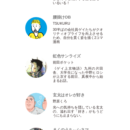
いるいる！
腰掛けOB
TSUKURU
30半ばの会社員ゲイたちがクオ
リティオブライフを向上させる
ため、自分を貫く姿を描く2コマ
漫画
虹色サンライズ
前田ポケット
《ゲイ上京物語》九州の片田
舎、大学生になった中野ヒロシ
が上京する前日、真夜中から始
まるお話。
玄太はオレが好き
野原くろ
光への気持ちを隠している玄太
の、溢れ出す
「
好き
」
がもうど
うにも止まらない。
まくのうちぃシネマ