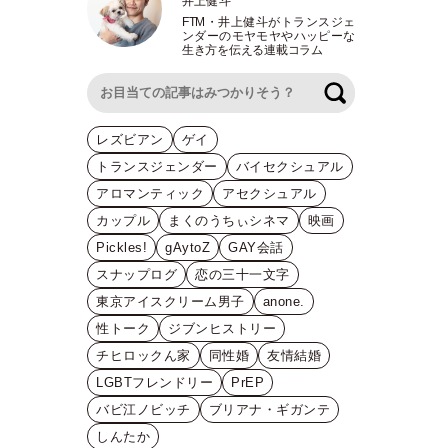
井上健斗
FTM
・
井上健斗がトランスジェ
ンダーのモヤモヤやハッピーな
生き方を伝える連載コラム
検索
レズビアン
ゲイ
トランスジェンダー
バイセクシュアル
アロマンティック
アセクシュアル
カップル
まくのうちぃシネマ
映画
Pickles!
gAytoZ
GAY会話
スナップログ
恋の三十一文字
東京アイスクリーム男子
anone.
性トーク
ジブンヒストリー
チヒロックん家
同性婚
友情結婚
LGBTフレンドリー
PrEP
バビ江ノビッチ
ブリアナ・ギガンテ
しんたか