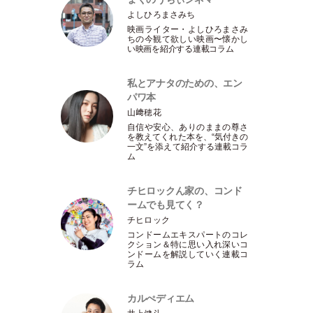
よしひろまさみち
映画ライター
・
よしひろまさみ
ちの今観て欲しい映画〜懐かし
い映画を紹介する連載コラム
私とアナタのための、エン
パワ本
山﨑穂花
自信や安心、ありのままの尊さ
を教えてくれた本を、“気付きの
一文”を添えて紹介する連載コラ
ム
チヒロックん家の、コンド
ームでも見てく？
チヒロック
コンドームエキスパートのコレ
クション＆特に思い入れ深いコ
ンドームを解説していく連載コ
ラム
カルぺディエム