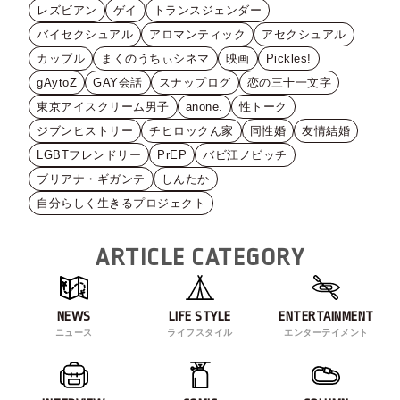
レズビアン
ゲイ
トランスジェンダー
バイセクシュアル
アロマンティック
アセクシュアル
カップル
まくのうちぃシネマ
映画
Pickles!
gAytoZ
GAY会話
スナップログ
恋の三十一文字
東京アイスクリーム男子
anone.
性トーク
ジブンヒストリー
チヒロックん家
同性婚
友情結婚
LGBTフレンドリー
PrEP
バビ江ノビッチ
ブリアナ・ギガンテ
しんたか
自分らしく生きるプロジェクト
ARTICLE CATEGORY
NEWS
LIFE STYLE
ENTERTAINMENT
ニュース
ライフスタイル
エンターテイメント