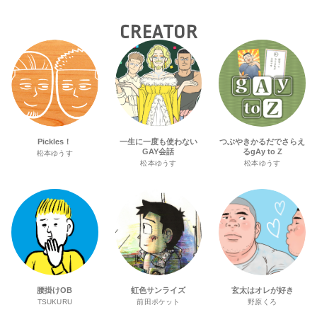
CREATOR
Pickles！
一生に一度も使わない
つぶやきかるだでさらえ
GAY会話
るgAy to Z
松本ゆうす
松本ゆうす
松本ゆうす
腰掛けOB
虹色サンライズ
玄太はオレが好き
TSUKURU
前田ポケット
野原くろ