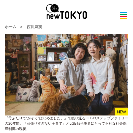
ホーム
>
西川麻実
『母ふたりで“かぞく”はじめました。』で振り返るLGBTsステップファミリー
の20年間。「頑張りすぎない子育て」とLGBTs当事者にとって不利な社会保
障制度の現状。