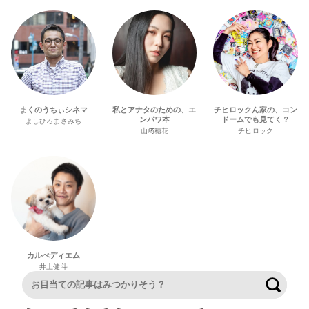
まくのうちぃシネマ
私とアナタのための、エ
チヒロックん家の、コン
ンパワ本
ドームでも見てく？
よしひろまさみち
山﨑穂花
チヒロック
カルぺディエム
井上健斗
検索