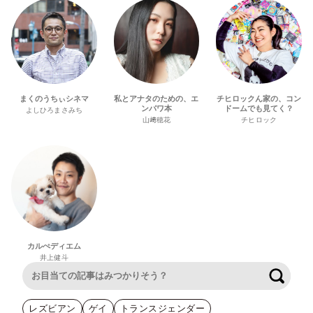
まくのうちぃシネマ
私とアナタのための、エ
チヒロックん家の、コン
ンパワ本
ドームでも見てく？
よしひろまさみち
山﨑穂花
チヒロック
カルぺディエム
井上健斗
検索
レズビアン
ゲイ
トランスジェンダー