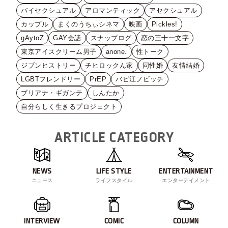
バイセクシュアル
アロマンティック
アセクシュアル
カップル
まくのうちぃシネマ
映画
Pickles!
gAytoZ
GAY会話
スナップログ
恋の三十一文字
東京アイスクリーム男子
anone.
性トーク
ジブンヒストリー
チヒロックん家
同性婚
友情結婚
LGBTフレンドリー
PrEP
バビ江ノビッチ
ブリアナ・ギガンテ
しんたか
自分らしく生きるプロジェクト
ARTICLE CATEGORY
NEWS
LIFE STYLE
ENTERTAINMENT
ニュース
ライフスタイル
エンターテイメント
INTERVIEW
COMIC
COLUMN