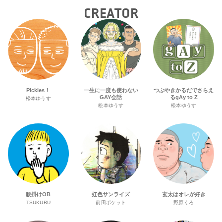
CREATOR
Pickles！
一生に一度も使わない
つぶやきかるだでさらえ
GAY会話
るgAy to Z
松本ゆうす
松本ゆうす
松本ゆうす
腰掛けOB
虹色サンライズ
玄太はオレが好き
TSUKURU
前田ポケット
野原くろ